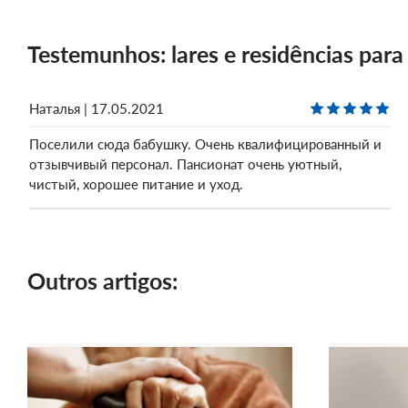
Testemunhos: lares e residências par
Наталья | 17.05.2021
Поселили сюда бабушку. Очень квалифицированный и
отзывчивый персонал. Пансионат очень уютный,
чистый, хорошее питание и уход.
Outros artigos: