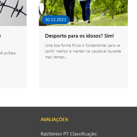
30.12.2021
e
Desporto para os idosos? Sim!
Uma boa forma física é fundamental para se
sentir melhor e manter-se saudável durante
ий рубеж,
mais tempo…
AVALIAÇÕES:
RaizSénior PT Classificação: