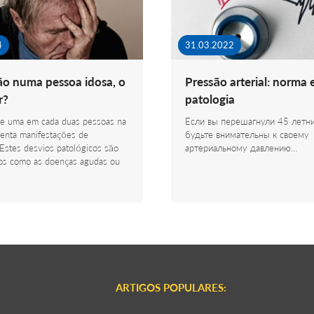
4
31.03.2022
o numa pessoa idosa, o
Pressão arterial: norma 
r?
patologia
te uma em cada duas pessoas na
Если вы перешагнули 45 летн
renta manifestações de
будьте внимательны к своему
Estes desvios patológicos são
артериальному давлению…
sos como as doenças agudas ou
ARTIGOS POPULARES: