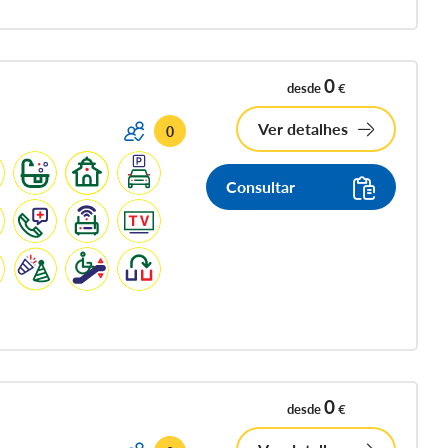
0
desde
€
Ver detalhes
0
Consultar
0
desde
€