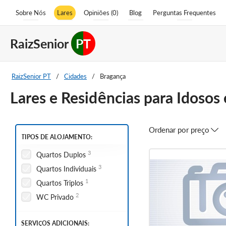
Sobre Nós
Lares
Opiniões (0)
Blog
Perguntas Frequentes
RaizSenior
PT
RaizSenior PT
/
Cidades
/
Bragança
Lares e Residências para Idoso
Ordenar por preço
TIPOS DE ALOJAMENTO:
3
Quartos Duplos
3
Quartos Individuais
1
Quartos Triplos
2
WC Privado
SERVIÇOS ADICIONAIS: