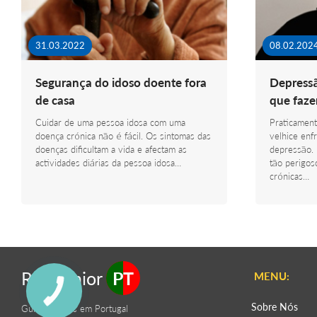
31.03.2022
08.02.202
Segurança do idoso doente fora
Depressã
de casa
que faze
Cuidar de uma pessoa idosa com uma
Praticamen
doença crónica não é fácil. Os sintomas das
velhice enf
doenças dificultam a vida e afectam as
depressão. 
actividades diárias da pessoa idosa…
tão perigo
crónicas…
RaizSenior
PT
MENU:
Sobre Nós
Guia de Lares em Portugal