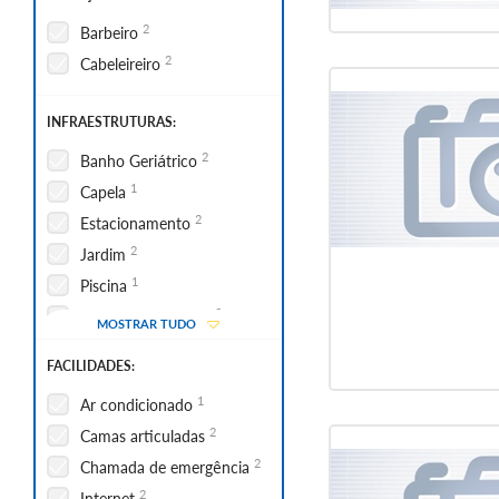
2
Barbeiro
2
Cabeleireiro
INFRAESTRUTURAS:
2
Banho Geriátrico
1
Capela
2
Estacionamento
2
Jardim
1
Piscina
2
Sala de actividades
MOSTRAR TUDO
2
Sala de convívio
FACILIDADES:
1
Sala de fisioterapia
1
Ar condicionado
2
Camas articuladas
2
Chamada de emergência
2
Internet