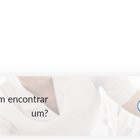
em encontrar
um?