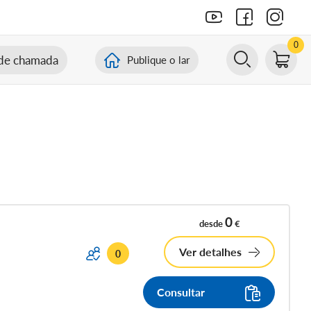
0
de chamada
Publique o lar
0
desde
€
Ver detalhes
0
Consultar