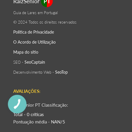
RaizSenior
PT
Guia de Lares em Portugal
© 2024 Todos os direitos reservados
Política de Privacidade
O Acordo de Utilização
Mapa do sítio
SeoСaptain
SEO -
SeoTop
Desenvolvimento Web -
AVALIAÇÕES:
RaizSénior PT Classificação:
КНОПКА
ЗВ'ЯЗКУ
Total - 0 críticas
Pontuação média -
NAN/5