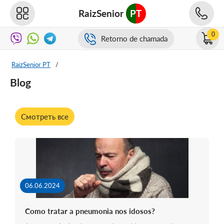
RaizSenior
PT
0
Retorno de chamada
RaizSenior PT
/
Blog
Смотреть все
06.06.2024
Como tratar a pneumonia nos idosos?