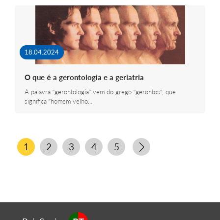
18.04.2024
O que é a gerontologia e a geriatria
A palavra “gerontologia” vem do grego “gerontos”, que
significa “homem velho…
1
2
3
4
5