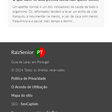
Um apetite normal é um dos indicadores da saúde de todo o
organismo. Os reformados tendem a levar um estilo de vida
tranquilo, a movimentar-se menos, a sair de casa com menos
frequência e a passar mais tempo a dormir…
RaizSenior
PT
Guia de Lares em Portugal
© 2024 Todos os direitos reservados
Política de Privacidade
O Acordo de Utilização
Mapa do sítio
SeoСaptain
SEO -