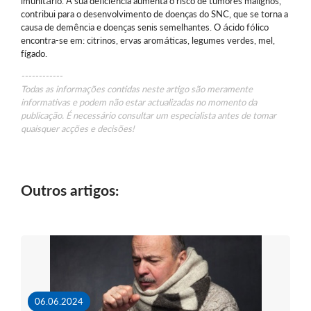
imunitário. A sua deficiência aumenta o risco de tumores malignos,
contribui para o desenvolvimento de doenças do SNC, que se torna a
causa de demência e doenças senis semelhantes. O ácido fólico
encontra-se em: citrinos, ervas aromáticas, legumes verdes, mel,
fígado.
------------
Todas as informações contidas neste artigo são meramente
informativas e podem não estar actualizadas no momento da
publicação. É necessário consultar um especialista antes de tomar
quaisquer acções e decisões!
Outros artigos:
06.06.2024