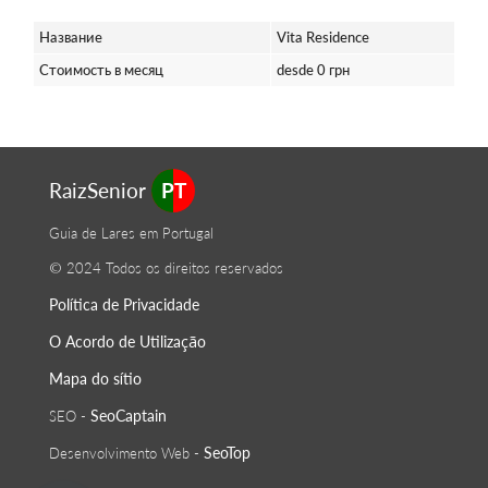
Название
Vita Residence
Стоимость в месяц
desde 0 грн
RaizSenior
PT
Guia de Lares em Portugal
© 2024 Todos os direitos reservados
Política de Privacidade
O Acordo de Utilização
Mapa do sítio
SeoСaptain
SEO -
SeoTop
Desenvolvimento Web -