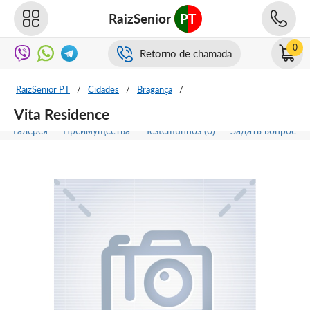
RaizSenior
PT
0
Retorno de chamada
RaizSenior PT
/
Cidades
/
Bragança
/
Vita Residence
Галерея
Преимущества
Testemunhos (0)
Задать вопрос