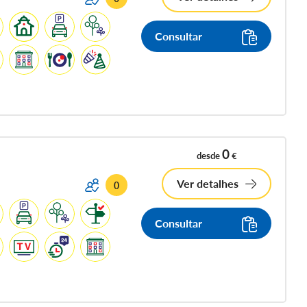
Consultar
0
desde
€
Ver detalhes
0
Consultar