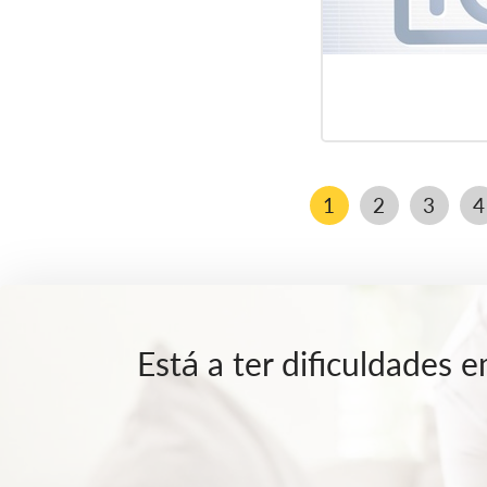
1
2
3
4
Está a ter dificuldades 