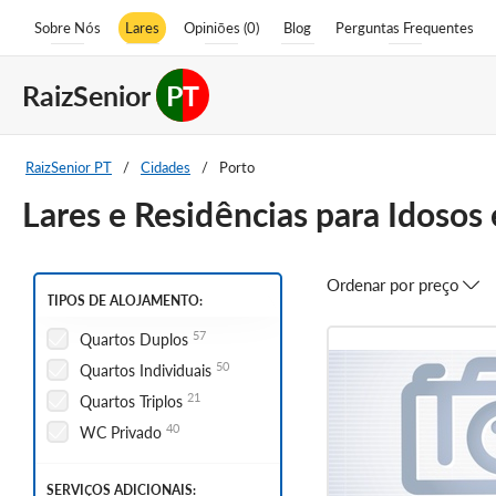
Sobre Nós
Lares
Opiniões (0)
Blog
Perguntas Frequentes
RaizSenior
PT
RaizSenior PT
/
Cidades
/
Porto
Lares e Residências para Idosos
Ordenar por preço
TIPOS DE ALOJAMENTO:
57
Quartos Duplos
50
Quartos Individuais
21
Quartos Triplos
40
WC Privado
SERVIÇOS ADICIONAIS: