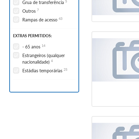
5
Grua de transferência
7
Outros
43
Rampas de acesso
EXTRAS PERMITIDOS:
14
- 65 anos
Estrangeiros (qualquer
4
nacionalidade)
25
Estádias temporárias