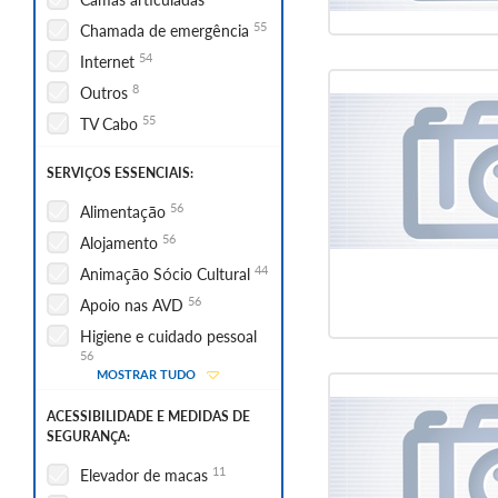
31
Sala de fisioterapia
55
Chamada de emergência
54
Internet
8
Outros
55
TV Cabo
SERVIÇOS ESSENCIAIS:
56
Alimentação
56
Alojamento
44
Animação Sócio Cultural
56
Apoio nas AVD
Higiene e cuidado pessoal
56
MOSTRAR TUDO
55
Lavandaria
ACESSIBILIDADE E MEDIDAS DE
2
Outros
SEGURANÇA:
11
Elevador de macas