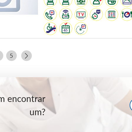
5
em encontrar
um?