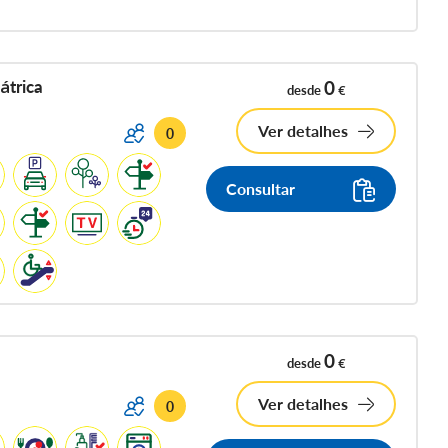
átrica
0
desde
€
Ver detalhes
0
Consultar
0
desde
€
Ver detalhes
0