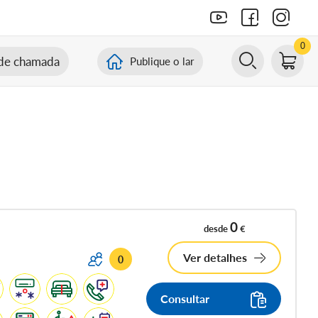
0
de chamada
Publique o lar
0
desde
€
Ver detalhes
0
Consultar