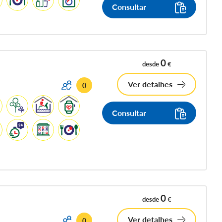
Consultar
0
desde
€
Ver detalhes
0
Consultar
0
desde
€
Ver detalhes
0