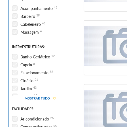
45
Acompanhamento
39
Barbeiro
46
Cabeleireiro
4
Massagem
INFRAESTRUTURAS:
12
Banho Geriátrico
8
Capela
32
Estacionamento
21
Ginásio
43
Jardim
10
Outros
MOSTRAR TUDO
3
Piscina
FACILIDADES:
47
Sala de actividades
26
Ar condicionado
49
Sala de convívio
55
Camas articuladas