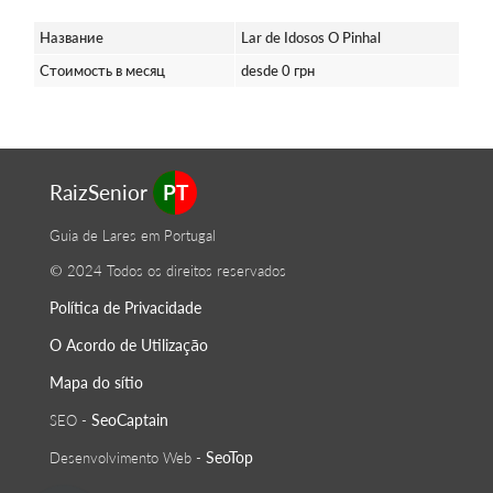
Название
Lar de Idosos O Pinhal
Стоимость в месяц
desde 0 грн
RaizSenior
PT
Guia de Lares em Portugal
© 2024 Todos os direitos reservados
Política de Privacidade
O Acordo de Utilização
Mapa do sítio
SeoСaptain
SEO -
SeoTop
Desenvolvimento Web -