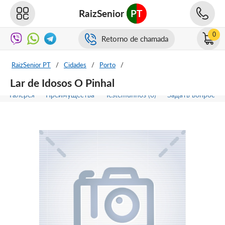
RaizSenior
PT
0
Retorno de chamada
RaizSenior PT
/
Cidades
/
Porto
/
Lar de Idosos O Pinhal
Галерея
Преимущества
Testemunhos (0)
Задать вопрос