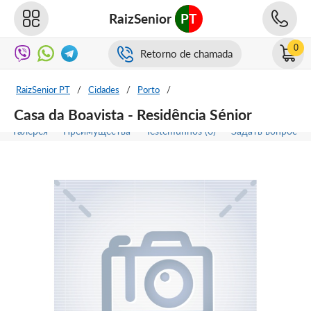
RaizSenior
PT
0
Retorno de chamada
RaizSenior PT
/
Cidades
/
Porto
/
Casa da Boavista - Residência Sénior
Галерея
Преимущества
Testemunhos (0)
Задать вопрос