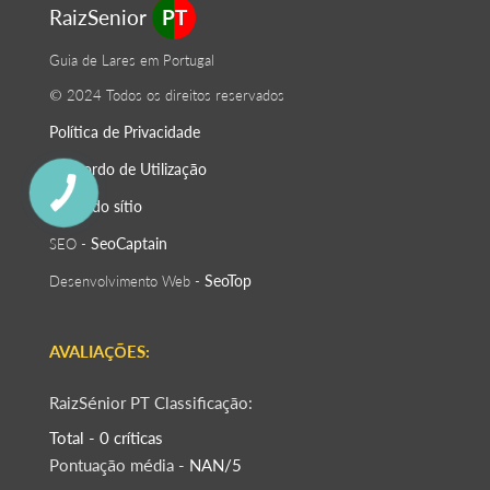
RaizSenior
PT
Guia de Lares em Portugal
© 2024 Todos os direitos reservados
Política de Privacidade
O Acordo de Utilização
Mapa do sítio
SeoСaptain
SEO -
SeoTop
Desenvolvimento Web -
AVALIAÇÕES:
RaizSénior PT Classificação:
Total - 0 críticas
Pontuação média -
NAN/5