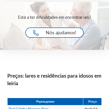
Está a ter dificuldades em encontrar um?
Nós ajudamos!
Preços: lares e residências para idosos em
leiria
Учреждение
Preço
Dani Cristina Marques Alves
desde
0
€