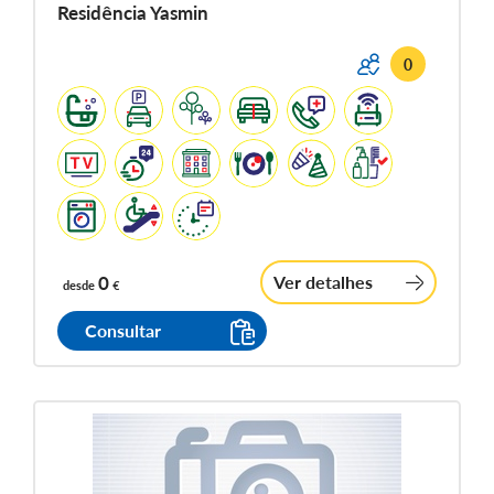
Residência Yasmin
0
0
Ver detalhes
desde
€
Consultar