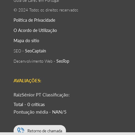
Guia de Lares em Portugal
© 2024 Todos os direitos reservados
Política de Privacidade
O Acordo de Utilização
Mapa do sítio
SeoСaptain
SEO -
SeoTop
Desenvolvimento Web -
AVALIAÇÕES:
RaizSénior PT Classificação:
Total - 0 críticas
Pontuação média -
NAN/5
Retorno de chamada