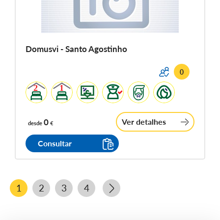
Domusvi - Santo Agostinho
0
0
Ver detalhes
desde
€
Consultar
1
2
3
4