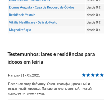
Domus Augusta - Casa de Repouso de Óbidos
desde
0
€
Residência Yasmin
desde
0
€
Vitália Healthcare - Salir do Porto
desde
0
€
Magnolirefúgio
desde
0
€
Testemunhos: lares e residências para
idosos em leiria
Наталья | 17.05.2021
Поселили сюда бабушку. Очень квалифицированный и
отзывчивый персонал. Пансионат очень уютный, чистый,
хорошее питание и уход.