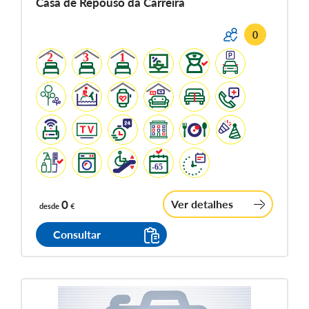
Casa de Repouso da Carreira
0
0
Ver detalhes
desde
€
Consultar