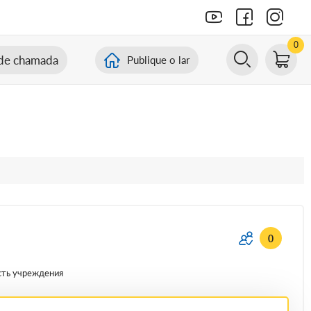
0
de chamada
Publique o lar
0
сть учреждения