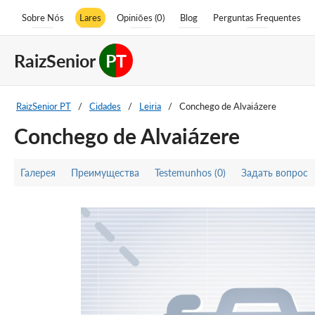
Sobre Nós
Lares
Opiniões (0)
Blog
Perguntas Frequentes
RaizSenior
PT
RaizSenior PT
/
Cidades
/
Leiria
/
Conchego de Alvaiázere
Conchego de Alvaiázere
Галерея
Преимущества
Testemunhos (0)
Задать вопрос