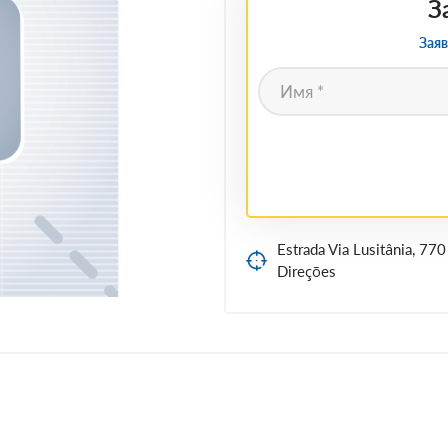
З
Заяв
Estrada Via Lusitânia, 77
Direções