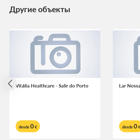
Другие объекты
Vitália Healthcare - Salir do Porto
Lar Noss
0
0
desde
€
desde