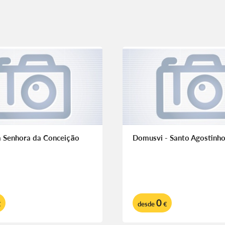
a Senhora da Conceição
Domusvi - Santo Agostinh
0
€
desde
€