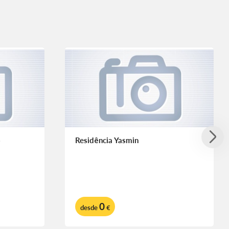
o
Residência Yasmin
0
desde
€