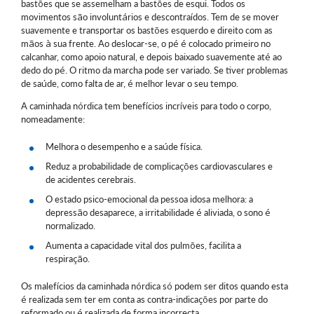
bastões que se assemelham a bastões de esqui. Todos os
movimentos são involuntários e descontraídos. Tem de se mover
suavemente e transportar os bastões esquerdo e direito com as
mãos à sua frente. Ao deslocar-se, o pé é colocado primeiro no
calcanhar, como apoio natural, e depois baixado suavemente até ao
dedo do pé. O ritmo da marcha pode ser variado. Se tiver problemas
de saúde, como falta de ar, é melhor levar o seu tempo.
A caminhada nórdica tem benefícios incríveis para todo o corpo,
nomeadamente:
Melhora o desempenho e a saúde física.
Reduz a probabilidade de complicações cardiovasculares e
de acidentes cerebrais.
O estado psico-emocional da pessoa idosa melhora: a
depressão desaparece, a irritabilidade é aliviada, o sono é
normalizado.
Aumenta a capacidade vital dos pulmões, facilita a
respiração.
Os malefícios da caminhada nórdica só podem ser ditos quando esta
é realizada sem ter em conta as contra-indicações por parte do
reformado ou é realizada de forma incorrecta.