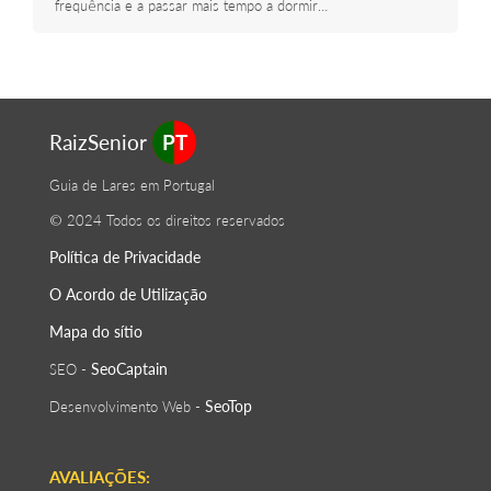
frequência e a passar mais tempo a dormir…
RaizSenior
PT
Guia de Lares em Portugal
© 2024 Todos os direitos reservados
Política de Privacidade
O Acordo de Utilização
Mapa do sítio
SeoСaptain
SEO -
SeoTop
Desenvolvimento Web -
AVALIAÇÕES: