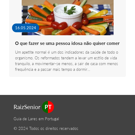
16.05.2024
O que fazer se uma pessoa idosa não quiser comer
Um apetite normal é um dos indicadores da saúde de todo o
organismo. Os reformados tendem a levar um estilo de vida
tranquilo, a movimentar-se menos, a sair de casa com menos
frequência e a passar mais tempo a dormir…
RaizSenior
PT
Guia de Lares em Portugal
© 2024 Todos os direitos reservados