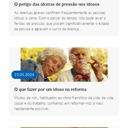
O perigo das úlceras de pressão nos idosos
As doenças graves confinam frequentemente as pessoas
idosas à cama. Com o passar do tempo, isto pode levar a
feridas de pressão, que pioram significativamente o estado
da pessoa e agravam o curso da doença…
23.05.2024
O que fazer por um idoso na reforma
Muitos de nós, habituados ao ritmo frenético da vida, da vida
social e do trabalho, sonhamos em reformar-nos o mais
rapidamente possível…