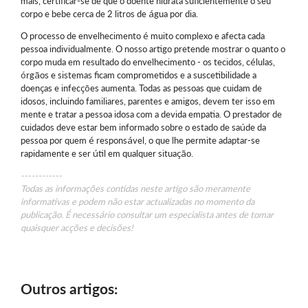
mais, certificar-se de que o doente hidrata suficientemente o seu
corpo e bebe cerca de 2 litros de água por dia.
O processo de envelhecimento é muito complexo e afecta cada
pessoa individualmente. O nosso artigo pretende mostrar o quanto o
corpo muda em resultado do envelhecimento - os tecidos, células,
órgãos e sistemas ficam comprometidos e a suscetibilidade a
doenças e infecções aumenta. Todas as pessoas que cuidam de
idosos, incluindo familiares, parentes e amigos, devem ter isso em
mente e tratar a pessoa idosa com a devida empatia. O prestador de
cuidados deve estar bem informado sobre o estado de saúde da
pessoa por quem é responsável, o que lhe permite adaptar-se
rapidamente e ser útil em qualquer situação.
------------
Todas as informações contidas neste artigo são meramente
informativas e podem não estar actualizadas no momento da
publicação. É necessário consultar um especialista antes de tomar
quaisquer acções e decisões!
Outros artigos: