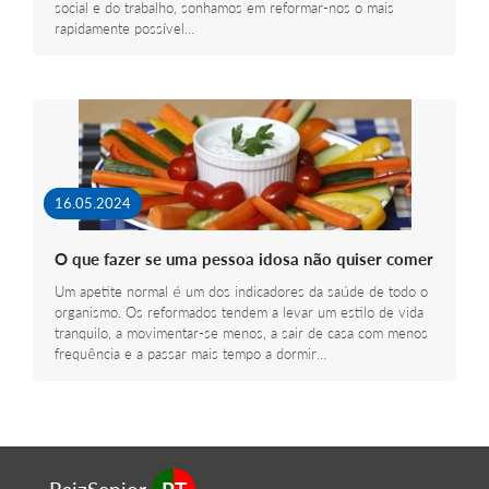
social e do trabalho, sonhamos em reformar-nos o mais
rapidamente possível…
16.05.2024
O que fazer se uma pessoa idosa não quiser comer
Um apetite normal é um dos indicadores da saúde de todo o
organismo. Os reformados tendem a levar um estilo de vida
tranquilo, a movimentar-se menos, a sair de casa com menos
frequência e a passar mais tempo a dormir…