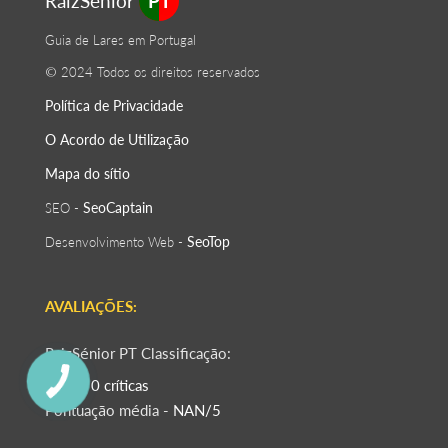
RaizSenior
PT
Guia de Lares em Portugal
© 2024 Todos os direitos reservados
Política de Privacidade
O Acordo de Utilização
Mapa do sítio
SeoСaptain
SEO -
SeoTop
Desenvolvimento Web -
AVALIAÇÕES:
RaizSénior PT Classificação:
Total - 0 críticas
Pontuação média -
NAN/5