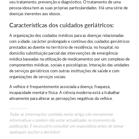
seu tratamento, prevenção e diagnóstico. O tratamento de uma
pessoa idosa tem as suas próprias particularidades. Há uma série de
doenças inerentes aos idosos.
Características dos cuidados geriátricos:
A organização dos cuidados médicos para as doenças relacionadas
com a idade; carácter prolongado e contínuo dos cuidados geriátricos
prestados ao doente no território de residência, no hospital, no
domicílio substituição parcial das intervenções de emergência
médica baseadas na utilização de medicamentos por um complexo de
componentes médicas, sociais e psicológicas; Interação das unidades
de serviços geriátricos com outras instituições de saúde e com
organizações de serviços sociais.
A velhice é frequentemente associada a doença, fraqueza,
incapacidade mental e física. A ciência moderna está a trabalhar
ativamente para alterar as percepções negativas da velhice.
------------
Todas as informações contidas neste artigo são meramente
informativas e podem não estar actualizadas no momento da
publicação. É necessário consultar um especialista antes de tomar
quaisquer acções e decisões!