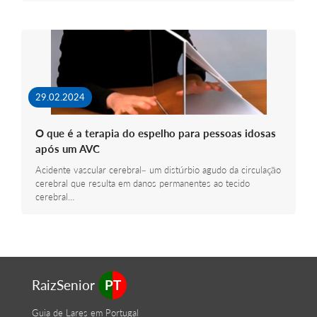
29.02.2024
O que é a terapia do espelho para pessoas idosas
após um AVC
Acidente vascular cerebral– um distúrbio agudo da circulação
cerebral que resulta em danos permanentes ao tecido
cerebral…
RaizSenior
PT
Guia de Lares em Portugal