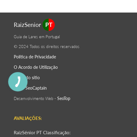
RaizSenior
PT
Guia de Lares em Portugal
© 2024 Todos os direitos reservados
Política de Privacidade
O Acordo de Utilização
Mapa do sítio
SeoСaptain
SEO -
SeoTop
Desenvolvimento Web -
AVALIAÇÕES:
RaizSénior PT Classificação: