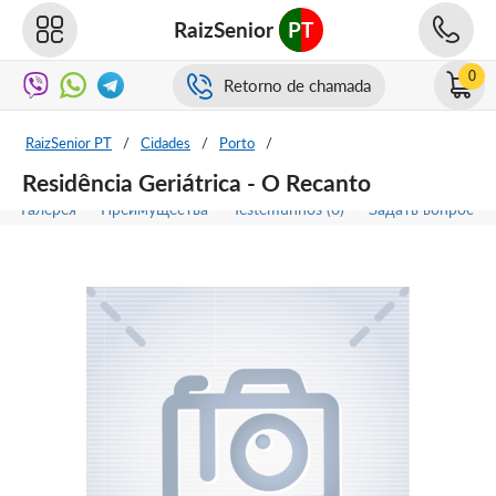
RaizSenior
PT
0
Retorno de chamada
RaizSenior PT
/
Cidades
/
Porto
/
Residência Geriátrica - O Recanto
Галерея
Преимущества
Testemunhos (0)
Задать вопрос