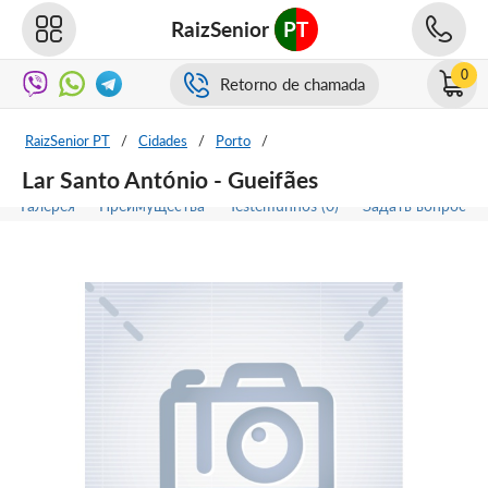
RaizSenior
PT
0
Retorno de chamada
RaizSenior PT
/
Cidades
/
Porto
/
Lar Santo António - Gueifães
Галерея
Преимущества
Testemunhos (0)
Задать вопрос