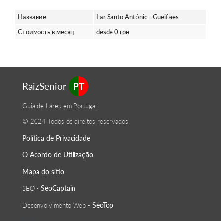
Название
Lar Santo António - Gueifães
Стоимость в месяц
desde 0 грн
RaizSenior
PT
Guia de Lares em Portugal
© 2024 Todos os direitos reservados
Política de Privacidade
O Acordo de Utilização
Mapa do sítio
SeoСaptain
SEO -
SeoTop
Desenvolvimento Web -