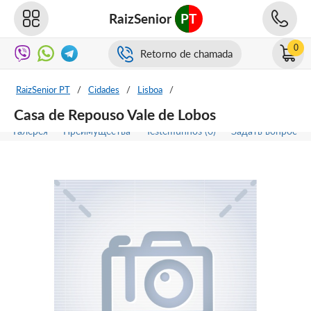
RaizSenior
PT
0
Retorno de chamada
RaizSenior PT
/
Cidades
/
Lisboa
/
Casa de Repouso Vale de Lobos
Галерея
Преимущества
Testemunhos (0)
Задать вопрос