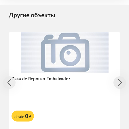
Другие объекты
Casa de Repouso Embaixador
0
desde
€