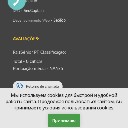
Mapa do sítio
SeoСaptain
SEO -
SeoTop
Desenvolvimento Web -
AVALIAÇÕES:
RaizSénior PT Classificação:
Total - 0 críticas
Pontuação média -
NAN/5
Retorno de chamada
Мы используем cookies для быстрой и удобной
работы сайта. Продолжая пользоваться сайтом, вы
+351
принимаете условия использования cookies.
Принимаю