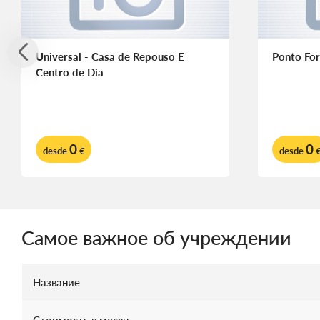
Universal - Casa de Repouso E
Ponto For
Centro de Dia
0
0
desde
€
desde
Самое важное об учреждении
Название