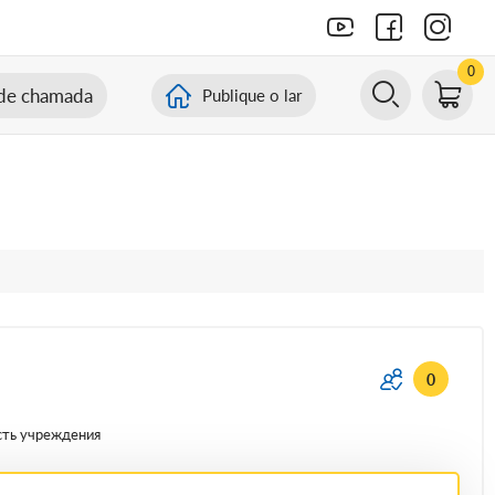
0
de chamada
Publique o lar
0
сть учреждения