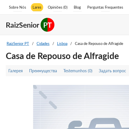
Sobre Nós
Lares
Opiniões (0)
Blog
Perguntas Frequentes
RaizSenior
PT
RaizSenior PT
/
Cidades
/
Lisboa
/
Casa de Repouso de Alfragide
Casa de Repouso de Alfragide
Галерея
Преимущества
Testemunhos (0)
Задать вопрос