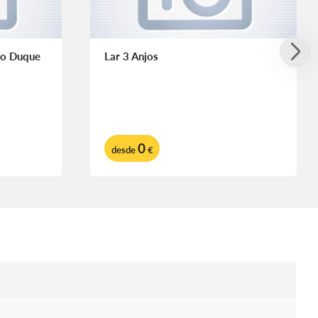
do Duque
Lar 3 Anjos
0
desde
€