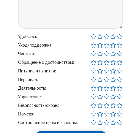
Удобства:
Уход/поддержка:
Чистота:
Обращение с достоинством:
Питание и напитки:
Персонал:
Деятельность:
Управление:
Безопасность/охрана:
Номера:
Соотношение цены и качества: