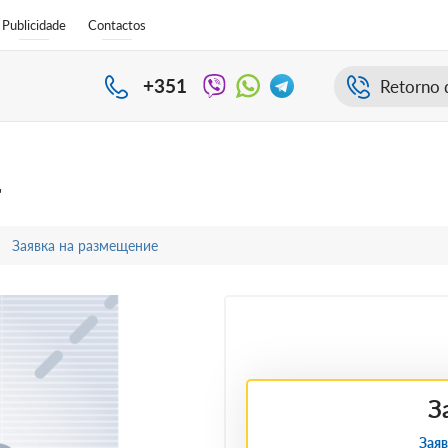
Publicidade
Contactos
+351
Retorno 
r
Заявка на размещение
З
Заяв