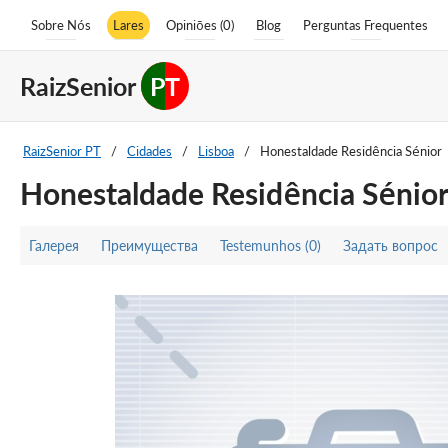
Sobre Nós
Lares
Opiniões (0)
Blog
Perguntas Frequentes
RaizSenior
PT
RaizSenior PT
/
Cidades
/
Lisboa
/
Honestaldade Residência Sénior
Honestaldade Residência Sénio
Галерея
Преимущества
Testemunhos (0)
Задать вопрос