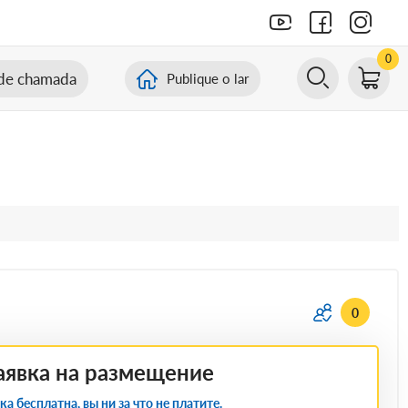
0
de chamada
Publique o lar
0
аявка на размещение
ка бесплатна, вы ни за что не платите.