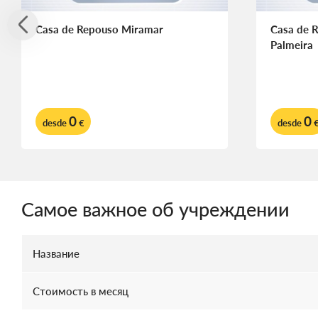
Casa de Repouso Miramar
Casa de 
Palmeira
0
0
desde
€
desde
Самое важное об учреждении
Название
Стоимость в месяц