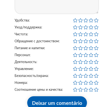
Удобства:
Уход/поддержка:
Чистота:
Обращение с достоинством:
Питание и напитки:
Персонал:
Деятельность:
Управление:
Безопасность/охрана:
Номера:
Соотношение цены и качества:
Deixar um comentário