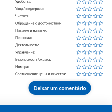
Удобства:
Уход/поддержка:
Чистота:
Обращение с достоинством:
Питание и напитки:
Персонал:
Деятельность:
Управление:
Безопасность/охрана:
Номера:
Соотношение цены и качества:
Deixar um comentário