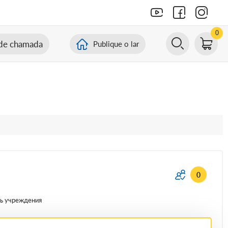
0
de chamada
Publique o lar
0
ь учреждения