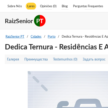
Sobre Nós
Lares
Opiniões (0)
Blog
Perguntas Frequentes
RaizSenior
PT
RaizSenior PT
/
Cidades
/
Porto
/
Dedica Ternura - Residências E Ap
Dedica Ternura - Residências E 
Галерея
Преимущества
Testemunhos (0)
Задать вопрос