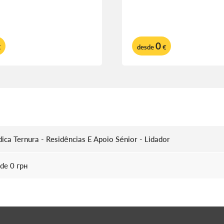
0
€
desde
€
ica Ternura - Residências E Apoio Sénior - Lidador
de 0 грн