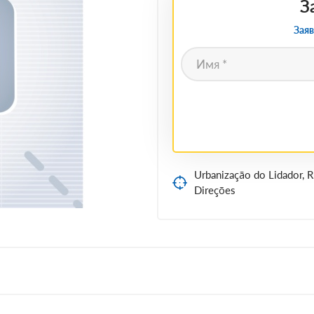
З
Заяв
Urbanização do Lidador, R
Direções