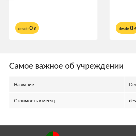
0
0
desde
€
desde
Самое важное об учреждении
Название
Ded
Стоимость в месяц
des