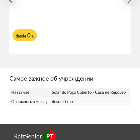
0
desde
€
Самое важное об учреждении
Название
Solar do Poço Coberto - Casa de Repouso
Стоимость в месяц
desde 0 грн
RaizSenior
PT