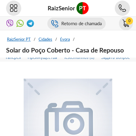
RaizSenior
PT
0
Retorno de chamada
RaizSenior PT
/
Cidades
/
Évora
/
Solar do Poço Coberto - Casa de Repouso
Галерея
Преимущества
Testemunhos (0)
Задать вопрос