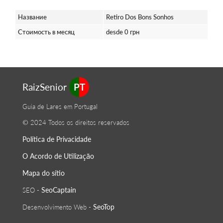
Название
Retiro Dos Bons Sonhos
Стоимость в месяц
desde 0 грн
RaizSenior
PT
Guia de Lares em Portugal
© 2024 Todos os direitos reservados
Política de Privacidade
O Acordo de Utilização
Mapa do sítio
SeoСaptain
SEO -
SeoTop
Desenvolvimento Web -