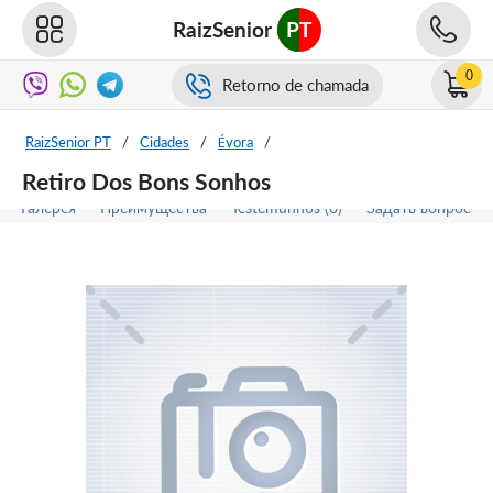
RaizSenior
PT
0
Retorno de chamada
RaizSenior PT
/
Cidades
/
Évora
/
Retiro Dos Bons Sonhos
Галерея
Преимущества
Testemunhos (0)
Задать вопрос