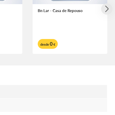
Bn Lar - Casa de Repouso
0
desde
€