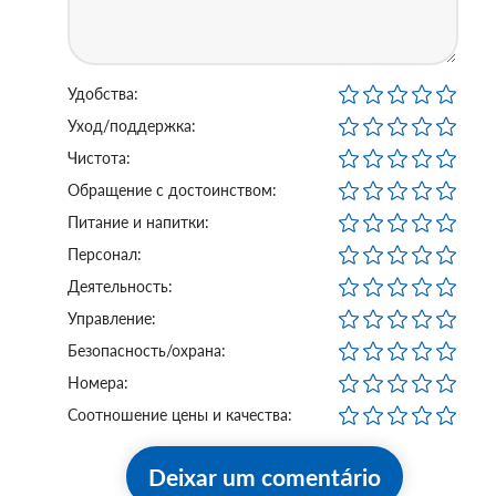
Удобства:
Уход/поддержка:
Чистота:
Обращение с достоинством:
Питание и напитки:
Персонал:
Деятельность:
Управление:
Безопасность/охрана:
Номера:
Соотношение цены и качества:
Deixar um comentário