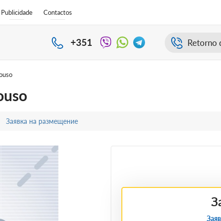
Publicidade
Contactos
+351
Retorno 
pouso
pouso
Заявка на размещение
З
Заяв