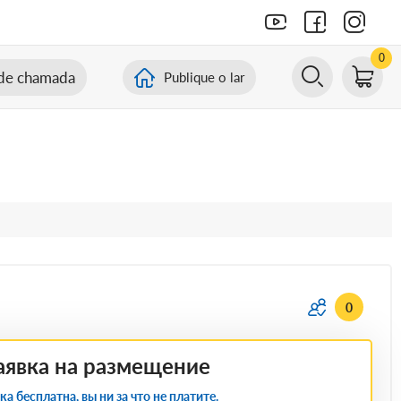
0
de chamada
Publique o lar
0
аявка на размещение
ка бесплатна, вы ни за что не платите.