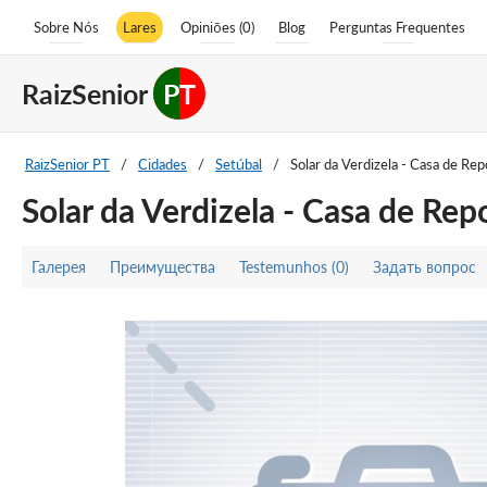
Sobre Nós
Lares
Opiniões (0)
Blog
Perguntas Frequentes
RaizSenior
PT
RaizSenior PT
/
Cidades
/
Setúbal
/
Solar da Verdizela - Casa de Re
Solar da Verdizela - Casa de Re
Галерея
Преимущества
Testemunhos (0)
Задать вопрос