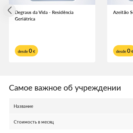
Degraus da Vida - Residência
Azeitão S
Geriátrica
0
0
desde
€
desde
Самое важное об учреждении
Название
Стоимость в месяц