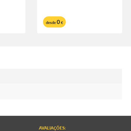
0
desde
€
AVALIAÇÕES: