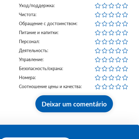
Уход/поддержка:
Чистота:
Обращение с достоинством:
Питание и напитки:
Персонал:
Деятельность:
Управление:
Безопасность/охрана:
Номера:
Соотношение цены и качества:
Deixar um comentário