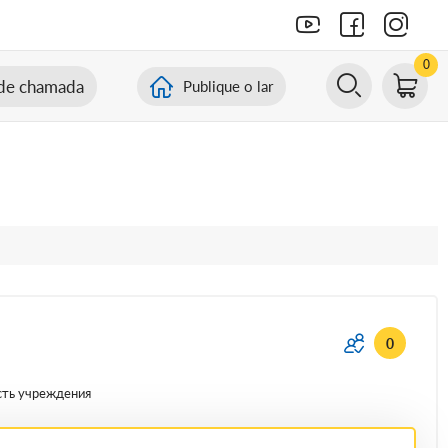
0
de chamada
Publique o lar
0
сть учреждения