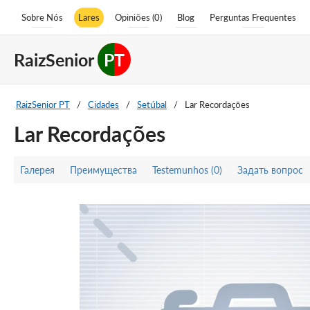
Sobre Nós
Lares
Opiniões (0)
Blog
Perguntas Frequentes
RaizSenior
PT
RaizSenior PT
/
Cidades
/
Setúbal
/
Lar Recordações
Lar Recordações
Галерея
Преимущества
Testemunhos (0)
Задать вопрос