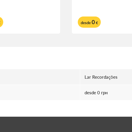
0
€
desde
€
Lar Recordações
desde 0 грн