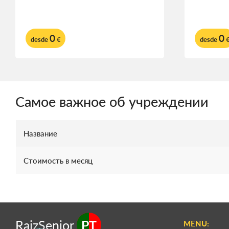
0
0
desde
€
desde
Самое важное об учреждении
Название
Стоимость в месяц
RaizSenior
PT
MENU: