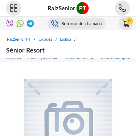
RaizSenior
PT
0
Retorno de chamada
RaizSenior PT
/
Cidades
/
Lisboa
/
Sénior Resort
Галерея
Преимущества
Testemunhos (0)
Задать вопрос