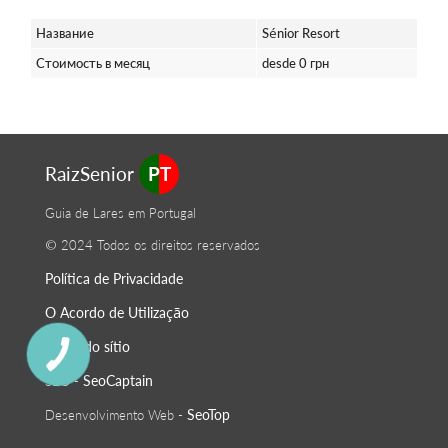
Название
Sénior Resort
Стоимость в месяц
desde 0 грн
RaizSenior
PT
Guia de Lares em Portugal
© 2024 Todos os direitos reservados
Política de Privacidade
O Acordo de Utilização
Mapa do sítio
SeoСaptain
SEO -
SeoTop
Desenvolvimento Web -