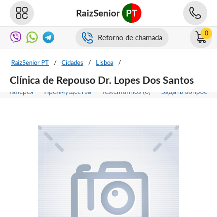
RaizSenior
PT
0
Retorno de chamada
RaizSenior PT
/
Cidades
/
Lisboa
/
Clínica de Repouso Dr. Lopes Dos Santos
Галерея
Преимущества
Testemunhos (0)
Задать вопрос