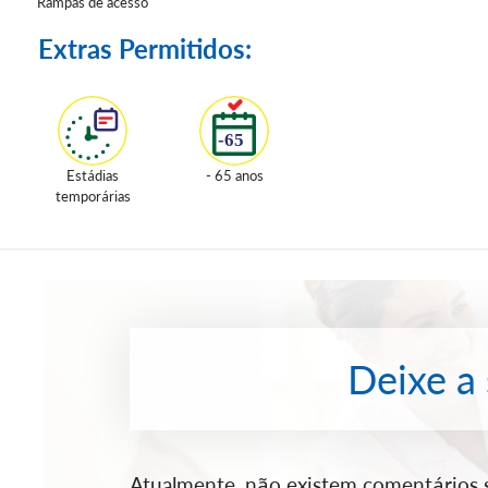
Rampas de acesso
Extras Permitidos:
Estádias
- 65 anos
temporárias
Deixe a
Atualmente, não existem comentários so