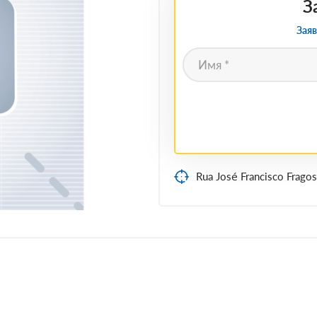
З
Заяв
Rua José Francisco Frago