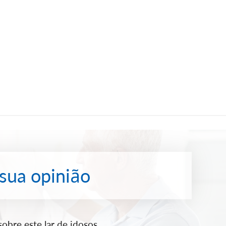
 sua opinião
bre este lar de idosos.