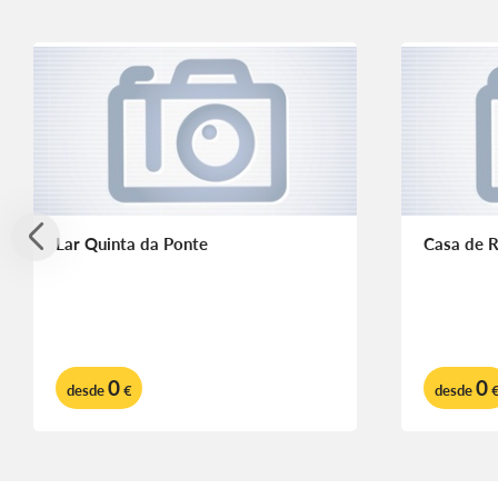
Lar Quinta da Ponte
Casa de R
0
0
desde
€
desde