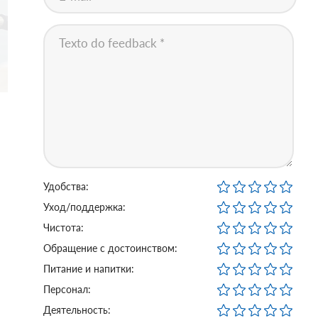
Удобства:
Уход/поддержка:
Чистота:
Обращение с достоинством:
Питание и напитки:
Персонал:
Деятельность: