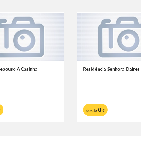
epouso A Casinha
Residência Senhora Daires
0
€
desde
€