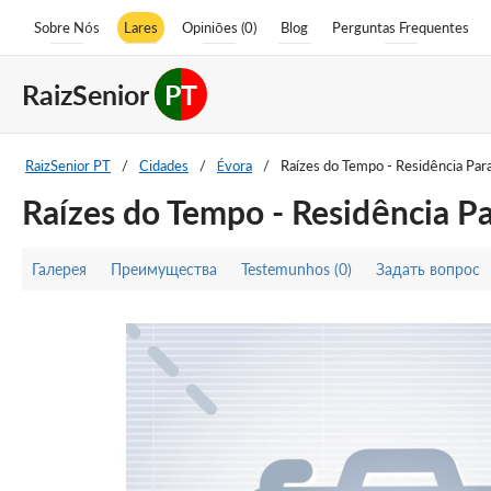
Sobre Nós
Lares
Opiniões (0)
Blog
Perguntas Frequentes
RaizSenior
PT
RaizSenior PT
/
Cidades
/
Évora
/
Raízes do Tempo - Residência Par
Raízes do Tempo - Residência Pa
Галерея
Преимущества
Testemunhos (0)
Задать вопрос