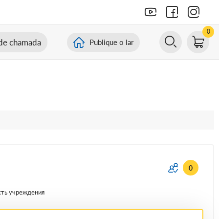
0
de chamada
Publique o lar
0
сть учреждения