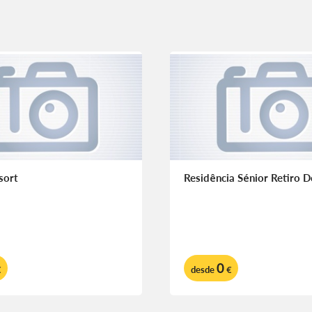
sort
Residência Sénior Retiro 
0
€
desde
€