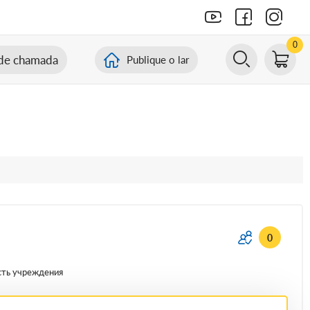
0
de chamada
Publique o lar
0
сть учреждения