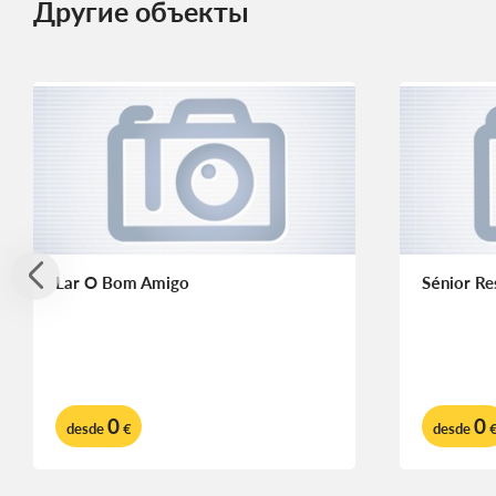
Другие объекты
Lar O Bom Amigo
Sénior Re
0
0
desde
€
desde