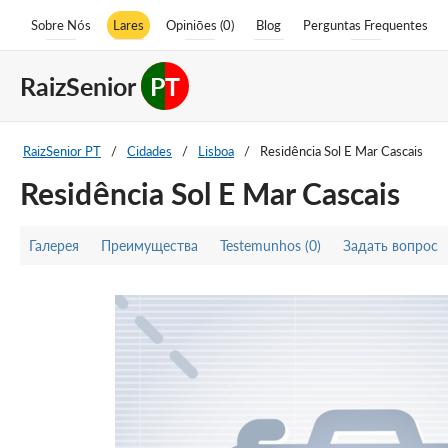
Sobre Nós
Lares
Opiniões (0)
Blog
Perguntas Frequentes
RaizSenior
PT
RaizSenior PT
/
Cidades
/
Lisboa
/
Residência Sol E Mar Cascais
Residência Sol E Mar Cascais
Галерея
Преимущества
Testemunhos (0)
Задать вопрос