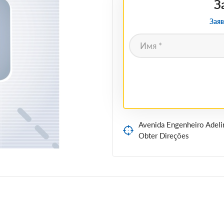
З
Заяв
Avenida Engenheiro Adeli
Obter Direções