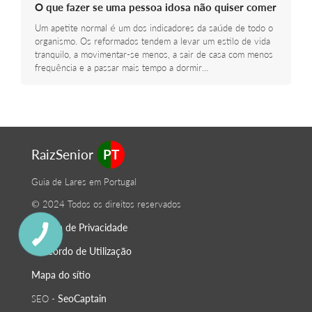
O que fazer se uma pessoa idosa não quiser comer
Um apetite normal é um dos indicadores da saúde de todo o
organismo. Os reformados tendem a levar um estilo de vida
tranquilo, a movimentar-se menos, a sair de casa com menos
frequência e a passar mais tempo a dormir…
RaizSenior
PT
Guia de Lares em Portugal
© 2024 Todos os direitos reservados
Política de Privacidade
O Acordo de Utilização
Mapa do sítio
SeoСaptain
SEO -