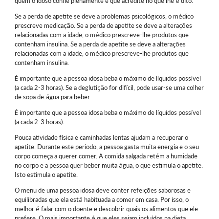
quem o idoso confie plenamente e que acredite no que lhe é dito.
Se a perda de apetite se deve a problemas psicológicos, o médico
prescreve medicação. Se a perda de apetite se deve a alterações
relacionadas com a idade, o médico prescreve-lhe produtos que
contenham insulina. Se a perda de apetite se deve a alterações
relacionadas com a idade, o médico prescreve-lhe produtos que
contenham insulina.
É importante que a pessoa idosa beba o máximo de líquidos possível
(a cada 2-3 horas). Se a deglutição for difícil, pode usar-se uma colher
de sopa de água para beber.
É importante que a pessoa idosa beba o máximo de líquidos possível
(a cada 2-3 horas).
Pouca atividade física e caminhadas lentas ajudam a recuperar o
apetite. Durante este período, a pessoa gasta muita energia e o seu
corpo começa a querer comer. A comida salgada retém a humidade
no corpo e a pessoa quer beber muita água, o que estimula o apetite.
Isto estimula o apetite.
O menu de uma pessoa idosa deve conter refeições saborosas e
equilibradas que ela está habituada a comer em casa. Por isso, o
melhor é falar com o doente e descobrir quais os alimentos que ele
prefere. O mais importante é que eles sejam incluídos na dieta