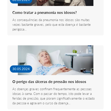
Como tratar a pneumonia nos idosos?
As consequências da pneumonia nos idosos são muitas
vezes bastante graves, pelo que esta doença é bastante
perigosa…
30.05.2024
O perigo das úlceras de pressão nos idosos
As doenças graves confinam frequentemente as pessoas
idosas à cama. Com o passar do tempo, isto pode levar a
feridas de pressão, que pioram significativamente o estado
da pessoa e agravam o curso da doença…