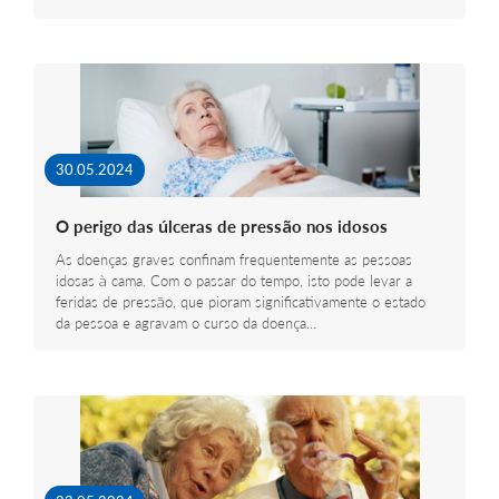
30.05.2024
O perigo das úlceras de pressão nos idosos
As doenças graves confinam frequentemente as pessoas
idosas à cama. Com o passar do tempo, isto pode levar a
feridas de pressão, que pioram significativamente o estado
da pessoa e agravam o curso da doença…