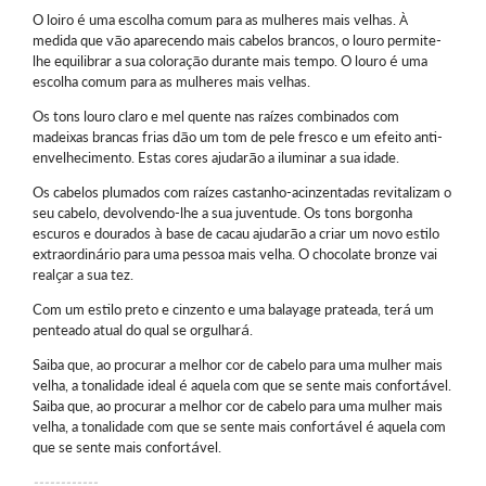
O loiro é uma escolha comum para as mulheres mais velhas. À
medida que vão aparecendo mais cabelos brancos, o louro permite-
lhe equilibrar a sua coloração durante mais tempo. O louro é uma
escolha comum para as mulheres mais velhas.
Os tons louro claro e mel quente nas raízes combinados com
madeixas brancas frias dão um tom de pele fresco e um efeito anti-
envelhecimento. Estas cores ajudarão a iluminar a sua idade.
Os cabelos plumados com raízes castanho-acinzentadas revitalizam o
seu cabelo, devolvendo-lhe a sua juventude. Os tons borgonha
escuros e dourados à base de cacau ajudarão a criar um novo estilo
extraordinário para uma pessoa mais velha. O chocolate bronze vai
realçar a sua tez.
Com um estilo preto e cinzento e uma balayage prateada, terá um
penteado atual do qual se orgulhará.
Saiba que, ao procurar a melhor cor de cabelo para uma mulher mais
velha, a tonalidade ideal é aquela com que se sente mais confortável.
Saiba que, ao procurar a melhor cor de cabelo para uma mulher mais
velha, a tonalidade com que se sente mais confortável é aquela com
que se sente mais confortável.
------------