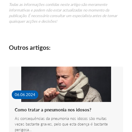
Todas as informações contidas neste artigo são meramente
informativas e podem não estar actualizadas no momento da
publicação. É necessário consultar um especialista antes de tomar
quaisquer acções e decisões!
Outros artigos:
06.06.2024
Como tratar a pneumonia nos idosos?
As consequências da pneumonia nos idosos são muitas
vezes bastante graves, pelo que esta doença é bastante
perigosa…