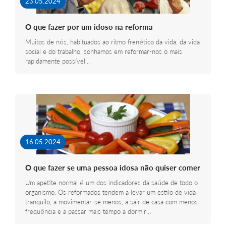
23.05.2024
O que fazer por um idoso na reforma
Muitos de nós, habituados ao ritmo frenético da vida, da vida
social e do trabalho, sonhamos em reformar-nos o mais
rapidamente possível…
16.05.2024
O que fazer se uma pessoa idosa não quiser comer
Um apetite normal é um dos indicadores da saúde de todo o
organismo. Os reformados tendem a levar um estilo de vida
tranquilo, a movimentar-se menos, a sair de casa com menos
frequência e a passar mais tempo a dormir…