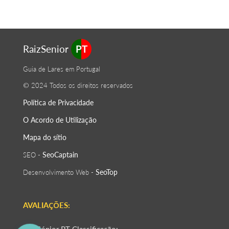
RaizSenior
PT
Guia de Lares em Portugal
© 2024 Todos os direitos reservados
Política de Privacidade
O Acordo de Utilização
Mapa do sítio
SeoСaptain
SEO -
SeoTop
Desenvolvimento Web -
AVALIAÇÕES: