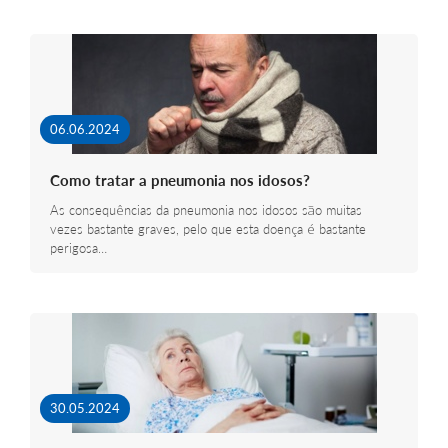
06.06.2024
Como tratar a pneumonia nos idosos?
As consequências da pneumonia nos idosos são muitas
vezes bastante graves, pelo que esta doença é bastante
perigosa…
30.05.2024