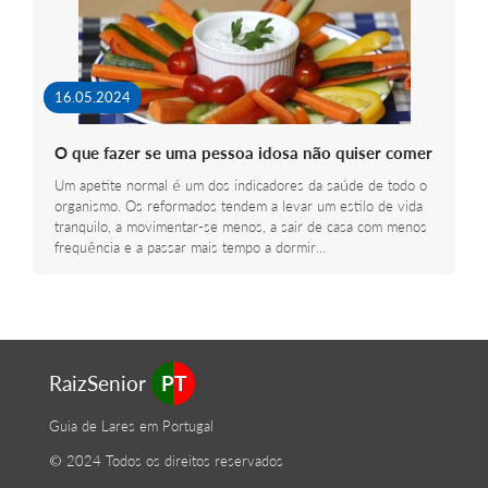
16.05.2024
O que fazer se uma pessoa idosa não quiser comer
Um apetite normal é um dos indicadores da saúde de todo o
organismo. Os reformados tendem a levar um estilo de vida
tranquilo, a movimentar-se menos, a sair de casa com menos
frequência e a passar mais tempo a dormir…
RaizSenior
PT
Guia de Lares em Portugal
© 2024 Todos os direitos reservados