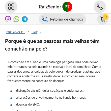
RaizSenior
PT
0
Retorno de chamada
RaizSenior PT
/
Blog
/
Porque é que as pessoas mais velhas têm
comichão na pele?
A comichão em si não é uma patologia perigosa, mas pode deixar
microtraumas na pele quando se escova o local da comichão. Com o
passar dos anos, as células da pele deixam de produzir elastina, que
confere à epiderme a sua elasticidade. A comichão senil ocorre
frequentemente no contexto de doenças:
disfunção das glândulas sebáceas e sudoríparas;
alterações de envelhecimento no fundo hormonal;
doenças do SNC;