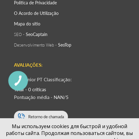
Política de Privacidade
O Acordo de Utilização
Mapa do sítio
SeoСaptain
SEO -
SeoTop
Desenvolvimento Web -
AVALIAÇÕES:
RaizSénior PT Classificação:
КНОПКА
ЗВ'ЯЗКУ
Total - 0 críticas
Pontuação média -
NAN/5
Retorno de chamada
Мы используем cookies для быстрой и удобной
работы сайта. Продолжая пользоваться сайтом, вы
+351