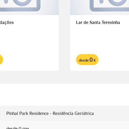
rdações
Lar de Santa Teresinha
0
€
desde
€
Pinhal Park Residence - Residência Geriátrica
desde 0 грн