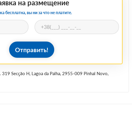
аявка на размещение
ка бесплатна, вы ни за что не платите.
Отправить!
. 319 Secção H, Lagoa da Palha, 2955-009 Pinhal Novo,