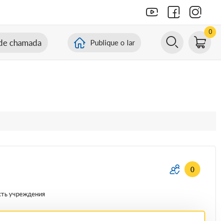
0
de chamada
Publique o lar
0
сть учреждения