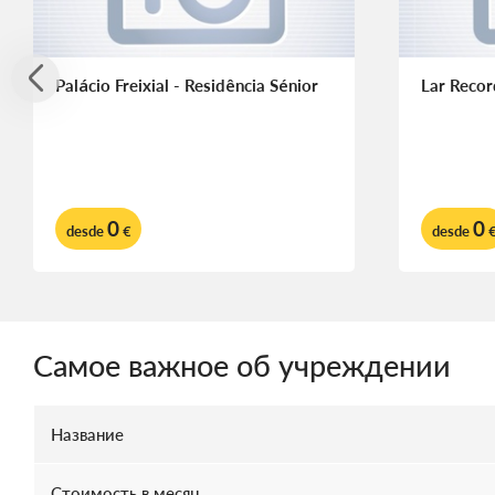
Palácio Freixial - Residência Sénior
Lar Reco
0
0
desde
€
desde
Самое важное об учреждении
Название
Стоимость в месяц