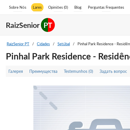
Sobre Nós
Lares
Opiniões (0)
Blog
Perguntas Frequentes
RaizSenior
PT
RaizSenior PT
/
Cidades
/
Setúbal
/
Pinhal Park Residence - Residên
Pinhal Park Residence - Residên
Галерея
Преимущества
Testemunhos (0)
Задать вопрос