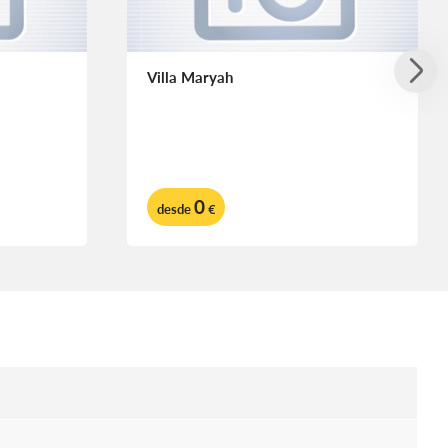
Villa Maryah
0
desde
€