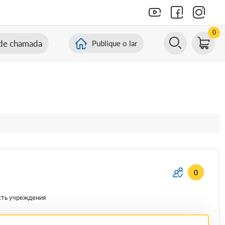
0
de chamada
Publique o lar
0
сть учреждения