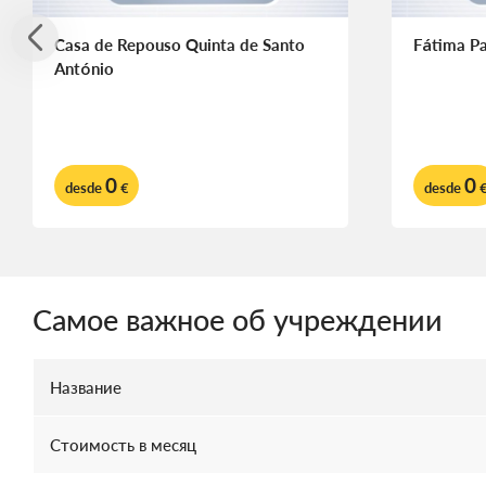
Casa de Repouso Quinta de Santo
Fátima P
António
0
0
desde
€
desde
Самое важное об учреждении
Название
Стоимость в месяц