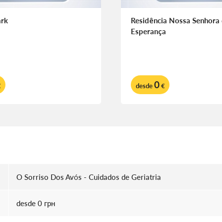
ark
Residência Nossa Senhora
Esperança
0
€
desde
€
O Sorriso Dos Avós - Cuidados de Geriatria
desde 0 грн