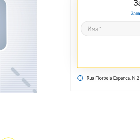
З
Заяв
Rua Florbela Espanca, N 