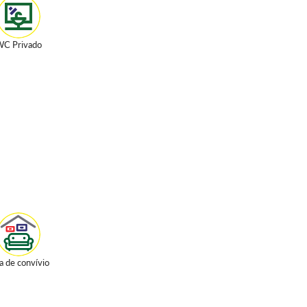
C Privado
a de convívio