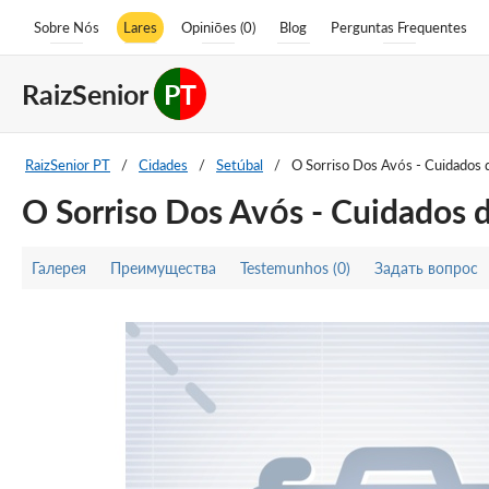
Sobre Nós
Lares
Opiniões (0)
Blog
Perguntas Frequentes
RaizSenior
PT
RaizSenior PT
/
Cidades
/
Setúbal
/
O Sorriso Dos Avós - Cuidados d
O Sorriso Dos Avós - Cuidados d
Галерея
Преимущества
Testemunhos (0)
Задать вопрос