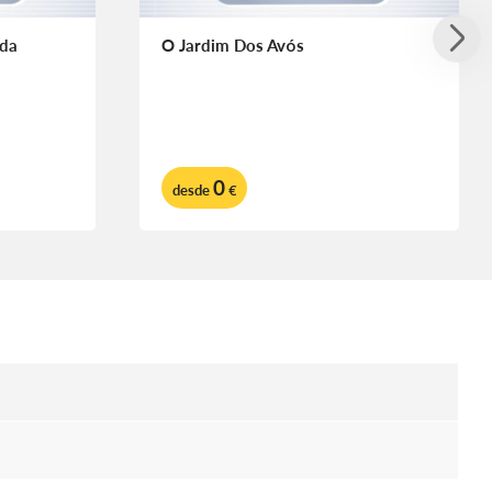
 da
O Jardim Dos Avós
0
desde
€