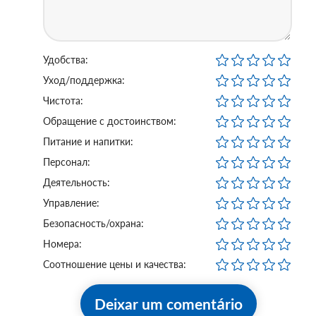
Удобства:
Уход/поддержка:
Чистота:
Обращение с достоинством:
Питание и напитки:
Персонал:
Деятельность:
Управление:
Безопасность/охрана:
Номера:
Соотношение цены и качества:
Deixar um comentário