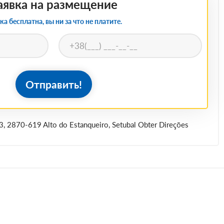
аявка на размещение
ка бесплатна, вы ни за что не платите.
Отправить!
23, 2870-619 Alto do Estanqueiro, Setubal Obter Direções