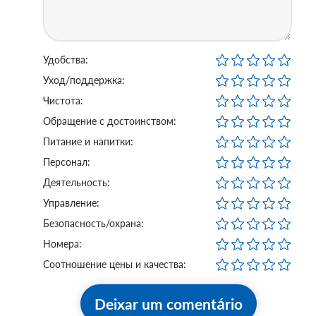
Удобства:
Уход/поддержка:
Чистота:
Обращение с достоинством:
Питание и напитки:
Персонал:
Деятельность:
Управление:
Безопасность/охрана:
Номера:
Соотношение цены и качества:
Deixar um comentário