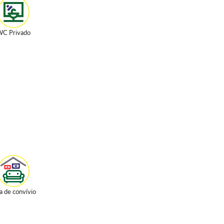
C Privado
a de convívio