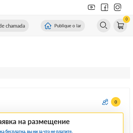
0
de chamada
Publique o lar
0
аявка на размещение
ка бесплатна, вы ни за что не платите.