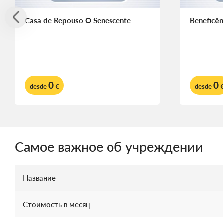
Casa de Repouso O Senescente
Beneficên
0
0
desde
€
desde
Самое важное об учреждении
Название
Стоимость в месяц