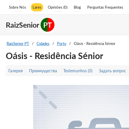
Sobre Nós
Lares
Opiniões (0)
Blog
Perguntas Frequentes
RaizSenior
PT
RaizSenior PT
/
Cidades
/
Porto
/
Oásis - Residência Sénior
Oásis - Residência Sénior
Галерея
Преимущества
Testemunhos (0)
Задать вопрос