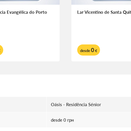
cia Evangélica do Porto
Lar Vicentino de Santa Qui
0
€
desde
€
Oásis - Residência Sénior
desde 0 грн