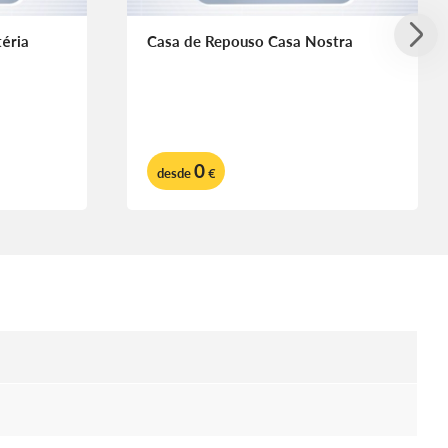
téria
Casa de Repouso Casa Nostra
0
desde
€