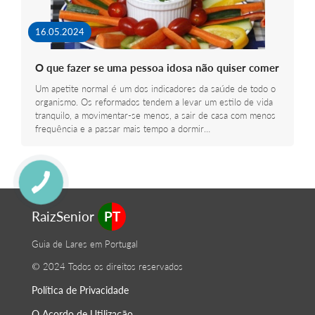
16.05.2024
O que fazer se uma pessoa idosa não quiser comer
Um apetite normal é um dos indicadores da saúde de todo o
organismo. Os reformados tendem a levar um estilo de vida
tranquilo, a movimentar-se menos, a sair de casa com menos
frequência e a passar mais tempo a dormir…
RaizSenior
PT
Guia de Lares em Portugal
© 2024 Todos os direitos reservados
Política de Privacidade
O Acordo de Utilização