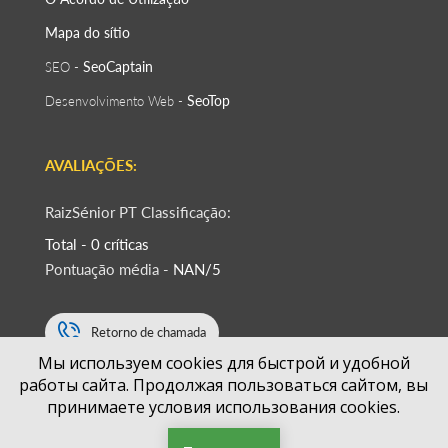
Mapa do sítio
SeoСaptain
SEO -
SeoTop
Desenvolvimento Web -
AVALIAÇÕES:
RaizSénior PT Classificação:
Total - 0 críticas
Pontuação média -
NAN/5
Retorno de chamada
Мы используем cookies для быстрой и удобной
работы сайта. Продолжая пользоваться сайтом, вы
+351
принимаете условия использования cookies.