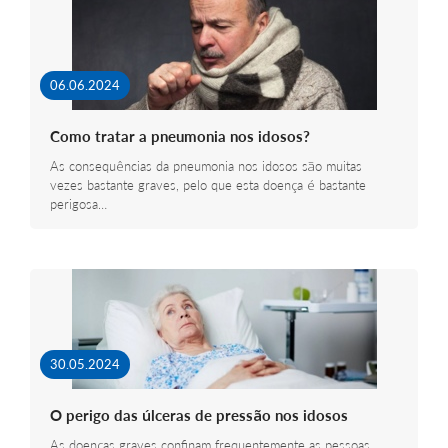
06.06.2024
Como tratar a pneumonia nos idosos?
As consequências da pneumonia nos idosos são muitas
vezes bastante graves, pelo que esta doença é bastante
perigosa…
30.05.2024
O perigo das úlceras de pressão nos idosos
As doenças graves confinam frequentemente as pessoas