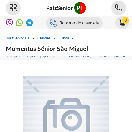
RaizSenior
PT
0
Retorno de chamada
RaizSenior PT
/
Cidades
/
Lisboa
/
Momentus Sénior São Miguel
Галерея
Преимущества
Testemunhos (0)
Задать вопрос