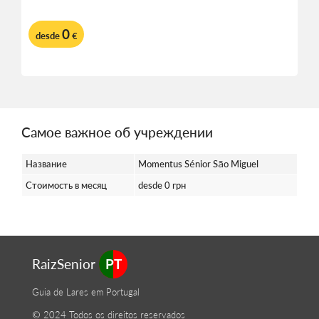
0
desde
€
Самое важное об учреждении
Название
Momentus Sénior São Miguel
Стоимость в месяц
desde 0 грн
RaizSenior
PT
Guia de Lares em Portugal
© 2024 Todos os direitos reservados