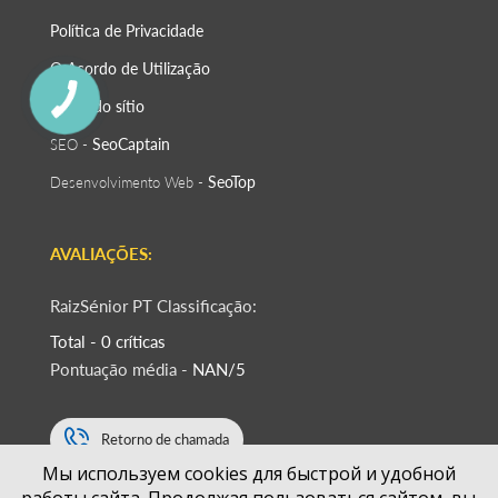
Política de Privacidade
O Acordo de Utilização
Mapa do sítio
SeoСaptain
SEO -
SeoTop
Desenvolvimento Web -
AVALIAÇÕES:
RaizSénior PT Classificação:
Total - 0 críticas
Pontuação média -
NAN/5
Retorno de chamada
Мы используем cookies для быстрой и удобной