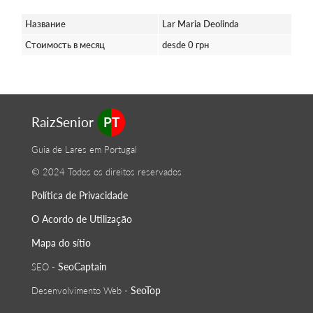
Название
Lar Maria Deolinda
Стоимость в месяц
desde 0 грн
RaizSenior
PT
Guia de Lares em Portugal
© 2024 Todos os direitos reservados
Política de Privacidade
O Acordo de Utilização
Mapa do sítio
SeoСaptain
SEO -
SeoTop
Desenvolvimento Web -