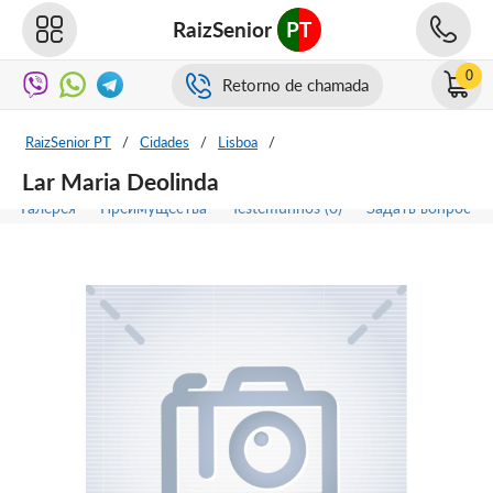
RaizSenior
PT
0
Retorno de chamada
RaizSenior PT
/
Cidades
/
Lisboa
/
Lar Maria Deolinda
Галерея
Преимущества
Testemunhos (0)
Задать вопрос