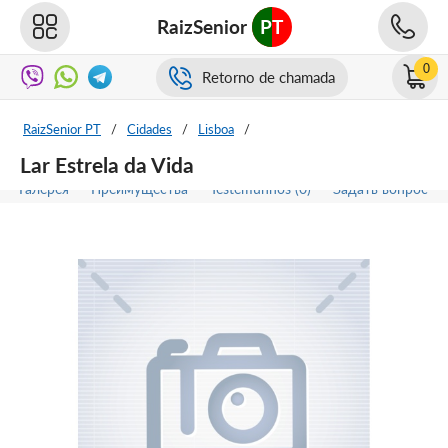
RaizSenior
PT
0
Retorno de chamada
RaizSenior PT
/
Cidades
/
Lisboa
/
Lar Estrela da Vida
Галерея
Преимущества
Testemunhos (0)
Задать вопрос