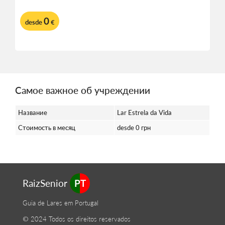
0
desde
€
Самое важное об учреждении
Название
Lar Estrela da Vida
Стоимость в месяц
desde 0 грн
RaizSenior
PT
Guia de Lares em Portugal
© 2024 Todos os direitos reservados