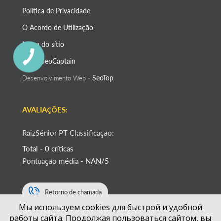
Política de Privacidade
O Acordo de Utilização
Mapa do sítio
SeoСaptain
SEO -
SeoTop
Desenvolvimento Web -
AVALIAÇÕES:
RaizSénior PT Classificação:
Total - 0 críticas
Pontuação média -
NAN/5
Retorno de chamada
Мы используем cookies для быстрой и удобной
работы сайта. Продолжая пользоваться сайтом, вы
+351