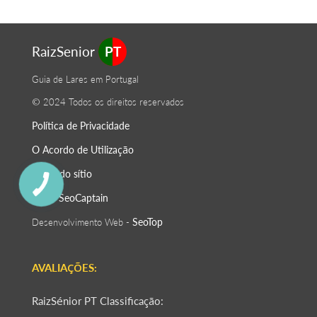
RaizSenior
PT
Guia de Lares em Portugal
© 2024 Todos os direitos reservados
Política de Privacidade
O Acordo de Utilização
Mapa do sítio
SeoСaptain
SEO -
SeoTop
Desenvolvimento Web -
AVALIAÇÕES:
RaizSénior PT Classificação: