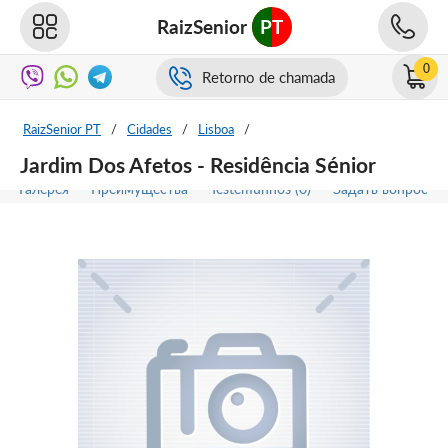
RaizSenior
PT
0
Retorno de chamada
RaizSenior PT
/
Cidades
/
Lisboa
/
Jardim Dos Afetos - Residência Sénior
Галерея
Преимущества
Testemunhos (0)
Задать вопрос