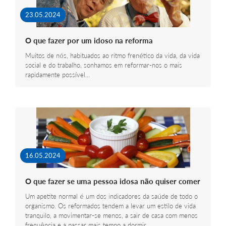
23.05.2024
O que fazer por um idoso na reforma
Muitos de nós, habituados ao ritmo frenético da vida, da vida
social e do trabalho, sonhamos em reformar-nos o mais
rapidamente possível…
16.05.2024
O que fazer se uma pessoa idosa não quiser comer
Um apetite normal é um dos indicadores da saúde de todo o
organismo. Os reformados tendem a levar um estilo de vida
tranquilo, a movimentar-se menos, a sair de casa com menos
frequência e a passar mais tempo a dormir…