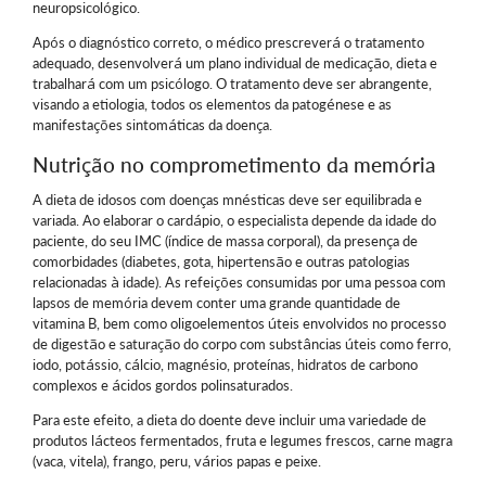
neuropsicológico.
Após o diagnóstico correto, o médico prescreverá o tratamento
adequado, desenvolverá um plano individual de medicação, dieta e
trabalhará com um psicólogo. O tratamento deve ser abrangente,
visando a etiologia, todos os elementos da patogénese e as
manifestações sintomáticas da doença.
Nutrição no comprometimento da memória
A dieta de idosos com doenças mnésticas deve ser equilibrada e
variada. Ao elaborar o cardápio, o especialista depende da idade do
paciente, do seu IMC (índice de massa corporal), da presença de
comorbidades (diabetes, gota, hipertensão e outras patologias
relacionadas à idade). As refeições consumidas por uma pessoa com
lapsos de memória devem conter uma grande quantidade de
vitamina B, bem como oligoelementos úteis envolvidos no processo
de digestão e saturação do corpo com substâncias úteis como ferro,
iodo, potássio, cálcio, magnésio, proteínas, hidratos de carbono
complexos e ácidos gordos polinsaturados.
Para este efeito, a dieta do doente deve incluir uma variedade de
produtos lácteos fermentados, fruta e legumes frescos, carne magra
(vaca, vitela), frango, peru, vários papas e peixe.