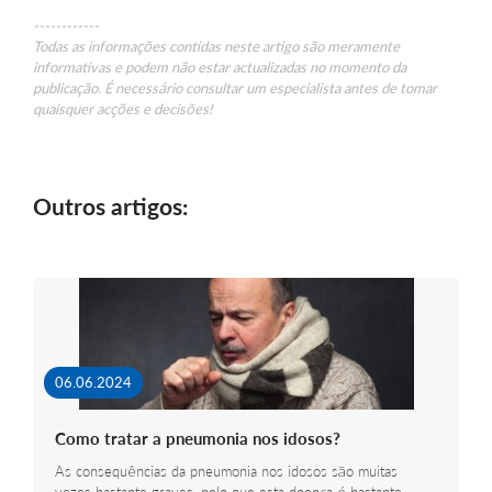
------------
Todas as informações contidas neste artigo são meramente
informativas e podem não estar actualizadas no momento da
publicação. É necessário consultar um especialista antes de tomar
quaisquer acções e decisões!
Outros artigos:
06.06.2024
Como tratar a pneumonia nos idosos?
As consequências da pneumonia nos idosos são muitas