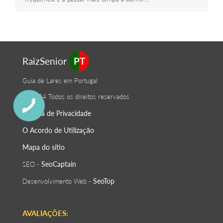
RaizSenior
PT
Guia de Lares em Portugal
© 2024 Todos os direitos reservados
Política de Privacidade
O Acordo de Utilização
Mapa do sítio
SeoСaptain
SEO -
SeoTop
Desenvolvimento Web -
AVALIAÇÕES: