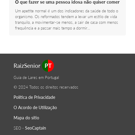
O que fazer se uma pessoa idosa não quiser comer
Um apetite normal é um dos indicadores da saúde de todo o
organismo. Os reformados tendem a levar um estilo de vida
tranquilo, a movimentar-se menos, a sair de casa com menos
frequência e a passar mais tempo a dormir…
RaizSenior
PT
Guia de Lares em Portugal
© 2024 Todos os direitos reservados
Política de Privacidade
O Acordo de Utilização
Mapa do sítio
SeoСaptain
SEO -