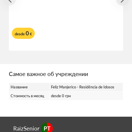
0
desde
€
Самое важное об учреждении
Название
Feliz Manjerico - Residência de Idosos
Стоимость в месяц
desde 0 грн
RaizSenior
PT