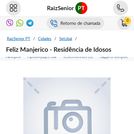
RaizSenior
PT
0
Retorno de chamada
RaizSenior PT
/
Cidades
/
Setúbal
/
Feliz Manjerico - Residência de Idosos
Галерея
Преимущества
Testemunhos (0)
Задать вопрос