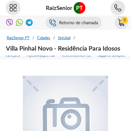
RaizSenior
PT
0
Retorno de chamada
RaizSenior PT
/
Cidades
/
Setúbal
/
Villa Pinhal Novo - Residência Para Idosos
Галерея
Преимущества
Testemunhos (0)
Задать вопрос