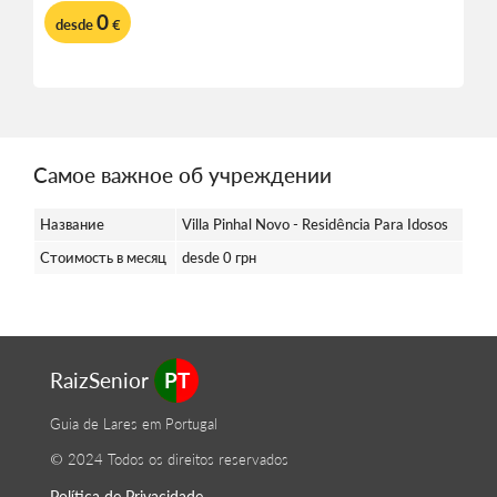
0
desde
€
Самое важное об учреждении
Название
Villa Pinhal Novo - Residência Para Idosos
Стоимость в месяц
desde 0 грн
RaizSenior
PT
Guia de Lares em Portugal
© 2024 Todos os direitos reservados
Política de Privacidade