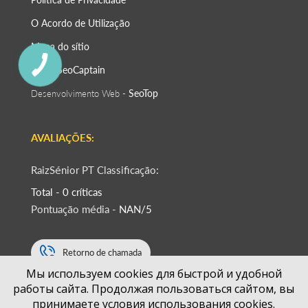
O Acordo de Utilização
Mapa do sítio
SeoСaptain
SEO -
SeoTop
Desenvolvimento Web -
AVALIAÇÕES:
RaizSénior PT Classificação:
Total - 0 críticas
Pontuação média -
NAN/5
Retorno de chamada
Мы используем cookies для быстрой и удобной
работы сайта. Продолжая пользоваться сайтом, вы
+351
принимаете условия использования cookies.