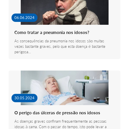
06.06.2024
Como tratar a pneumonia nos idosos?
As consequências da pneumonia nos idosos são muitas
vezes bastante graves, pelo que esta doença é bastante
perigosa…
30.05.2024
O perigo das úlceras de pressão nos idosos
As doenças graves confinam frequentemente as pessoas
idosas à cama. Com o passar do tempo, isto pode levar a