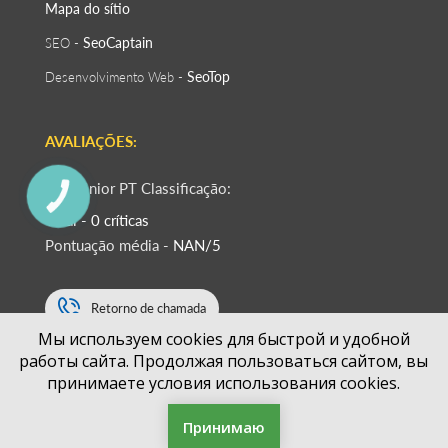
Mapa do sítio
SeoСaptain
SEO -
SeoTop
Desenvolvimento Web -
AVALIAÇÕES:
RaizSénior PT Classificação:
КНОПКА
ЗВ'ЯЗКУ
Total - 0 críticas
Pontuação média -
NAN/5
Retorno de chamada
Мы используем cookies для быстрой и удобной
работы сайта. Продолжая пользоваться сайтом, вы
+351
принимаете условия использования cookies.
Принимаю