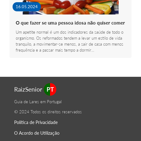
16.05.2024
O que fazer se uma pessoa idosa não quiser comer
Um apetite normal é um dos indicadores da saúde de todo o
organismo. Os reformados tendem a levar um estilo de vida
tranquilo, a movimentar-se menos, a sair de casa com menos
frequência e a passar mais tempo a dormir…
RaizSenior
PT
Guia de Lares em Portugal
© 2024 Todos os direitos reservados
Política de Privacidade
O Acordo de Utilização