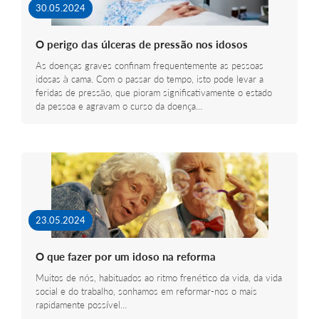
30.05.2024
O perigo das úlceras de pressão nos idosos
As doenças graves confinam frequentemente as pessoas
idosas à cama. Com o passar do tempo, isto pode levar a
feridas de pressão, que pioram significativamente o estado
da pessoa e agravam o curso da doença…
23.05.2024
O que fazer por um idoso na reforma
Muitos de nós, habituados ao ritmo frenético da vida, da vida
social e do trabalho, sonhamos em reformar-nos o mais
rapidamente possível…