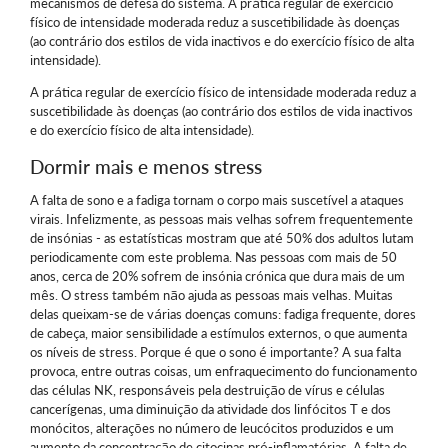
mecanismos de defesa do sistema. A prática regular de exercício
físico de intensidade moderada reduz a suscetibilidade às doenças
(ao contrário dos estilos de vida inactivos e do exercício físico de alta
intensidade).
A prática regular de exercício físico de intensidade moderada reduz a
suscetibilidade às doenças (ao contrário dos estilos de vida inactivos
e do exercício físico de alta intensidade).
Dormir mais e menos stress
A falta de sono e a fadiga tornam o corpo mais suscetível a ataques
virais. Infelizmente, as pessoas mais velhas sofrem frequentemente
de insónias - as estatísticas mostram que até 50% dos adultos lutam
periodicamente com este problema. Nas pessoas com mais de 50
anos, cerca de 20% sofrem de insónia crónica que dura mais de um
mês. O stress também não ajuda as pessoas mais velhas. Muitas
delas queixam-se de várias doenças comuns: fadiga frequente, dores
de cabeça, maior sensibilidade a estímulos externos, o que aumenta
os níveis de stress. Porque é que o sono é importante? A sua falta
provoca, entre outras coisas, um enfraquecimento do funcionamento
das células NK, responsáveis pela destruição de vírus e células
cancerígenas, uma diminuição da atividade dos linfócitos T e dos
monócitos, alterações no número de leucócitos produzidos e um
aumento da concentração de citocinas pró-inflamatórias. A falta de