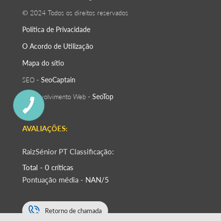
© 2024 Todos os direitos reservados
Política de Privacidade
O Acordo de Utilização
Mapa do sítio
SeoСaptain
SEO -
SeoTop
Desenvolvimento Web -
AVALIAÇÕES:
RaizSénior PT Classificação:
Total - 0 críticas
Pontuação média -
NAN/5
Retorno de chamada