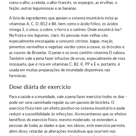
como o alho, a cebola, o alho-francês, os espargos, as ervilhas, o
feijão, outras leguminosas e as bananas.
A lista de ingredientes que apoiam o sistema imunitário inclui as
vitaminas A, C, D, B12 e B6, bem como o ácido fólico, os ácidos
ómega 3, o zinco, o cobre, o ferro e o selénio. Onde encontrá-los?
Na fruta e nos legumes, claro. As pessoas mais velhas são
especialmente encorajadas a consumir citrinos, bagas, maçãs,
pimentos vermelhos e vegetais verdes como a couve, os brócolos e
as couves de Bruxelas. O peixe e os ovos contêm vitamina D valiosa.
Também vale a pena fazer infusões de ervas, especialmente de rosa
mosqueta, que é rica em vitaminas C, B2, K, PP e E e, portanto, é
usada em muitas preparações de imunidade disponíveis nas
farmácias.
Dose diária de exercício
Para a saúde e a imunidade, vale a pena fazer exercício todos os dias -
pode ser uma caminhada regular ou um passeio de bicicleta. O
exercício físico tem um efeito positivo no sistema imunitário e pode
reduzir a suscetibilidade às infecções. Acrescentamos que os efeitos
benéficos do exercício físico, mesmo moderado, se estendem a
pessoas de todas as idades e que, nos idosos, este exercício permite,
além disso, retardar as alterações involutivas que ocorrem nos