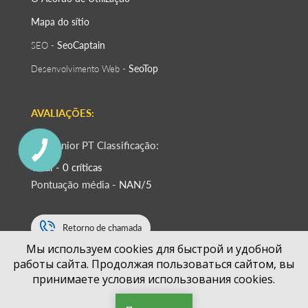
Mapa do sítio
SeoСaptain
SEO -
SeoTop
Desenvolvimento Web -
AVALIAÇÕES:
RaizSénior PT Classificação:
КНОПКА
ЗВ'ЯЗКУ
Total - 0 críticas
Pontuação média -
NAN/5
Retorno de chamada
Мы используем cookies для быстрой и удобной
работы сайта. Продолжая пользоваться сайтом, вы
+351
принимаете условия использования cookies.