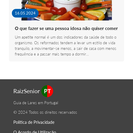
16.05.2024
O que fazer se uma pessoa idosa não quiser comer
Um apetite normal é um dos indicadores da saúde de todo o
organismo. Os reformados tendem a levar um estilo de vida
tranquilo, a movimentar-se menos, a sair de casa com menos
frequência e a passar mais tempo a dormir…
RaizSenior
PT
Guia de Lares em Portugal
© 2024 Todos os direitos reservados
Política de Privacidade
O Acordo de Utilização