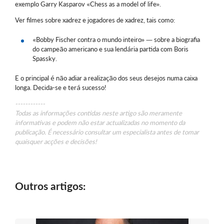
exemplo Garry Kasparov «Chess as a model of life».
Ver filmes sobre xadrez e jogadores de xadrez, tais como:
«Bobby Fischer contra o mundo inteiro» — sobre a biografia
do campeão americano e sua lendária partida com Boris
Spassky.
E o principal é não adiar a realização dos seus desejos numa caixa
longa. Decida-se e terá sucesso!
------------
Todas as informações contidas neste artigo são meramente
informativas e podem não estar actualizadas no momento da
publicação. É necessário consultar um especialista antes de tomar
quaisquer acções e decisões!
Outros artigos: