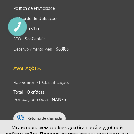
Política de Privacidade
O Acordo de Utilização
Mapa do sítio
SeoСaptain
SEO -
SeoTop
Desenvolvimento Web -
AVALIAÇÕES:
RaizSénior PT Classificação:
Total - 0 críticas
Pontuação média -
NAN/5
Retorno de chamada
Мы используем cookies для быстрой и удобной