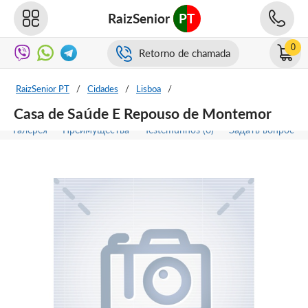
RaizSenior
PT
0
Retorno de chamada
RaizSenior PT
/
Cidades
/
Lisboa
/
Casa de Saúde E Repouso de Montemor
Галерея
Преимущества
Testemunhos (0)
Задать вопрос