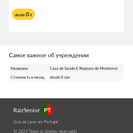
0
desde
€
Самое важное об учреждении
Название
Casa de Saúde E Repouso de Montemor
Стоимость в месяц
desde 0 грн
RaizSenior
PT
Guia de Lares em Portugal
© 2024 Todos os direitos reservados