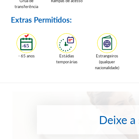
Grua de
Rampas de acesso
transferência
Extras Permitidos:
- 65 anos
Estádias
Estrangeiros
temporárias
(qualquer
nacionalidade)
Deixe a