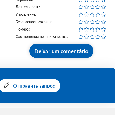
Деятельность:
Управление:
Безопасность/охрана:
Номера:
Соотношение цены и качества:
Deixar um comentário
Отправить запрос