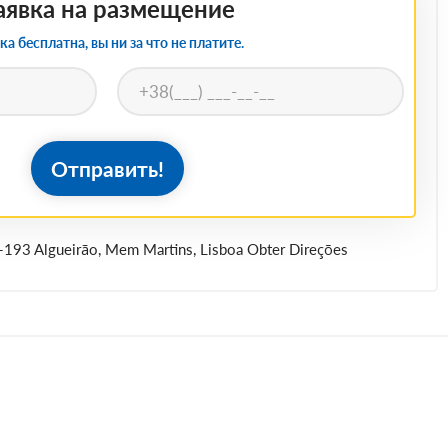
аявка на размещение
ка бесплатна, вы ни за что не платите.
Отправить!
5-193 Algueirão, Mem Martins, Lisboa Obter Direções