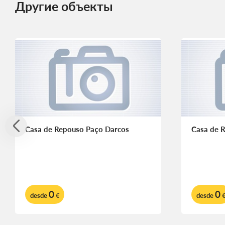
Другие объекты
Casa de Repouso Paço Darcos
Casa de 
0
0
desde
€
desde