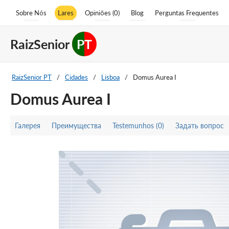
Sobre Nós
Lares
Opiniões (0)
Blog
Perguntas Frequentes
RaizSenior
PT
RaizSenior PT
/
Cidades
/
Lisboa
/
Domus Aurea I
Domus Aurea I
Галерея
Преимущества
Testemunhos (0)
Задать вопрос