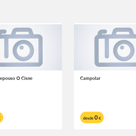
Repouso O Cisne
Campolar
0
€
desde
€