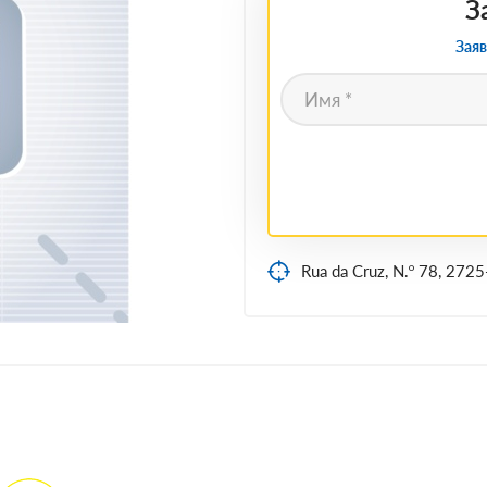
З
Заяв
Rua da Cruz, N.º 78, 272