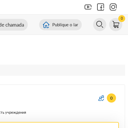
0
de chamada
Publique o lar
0
сть учреждения