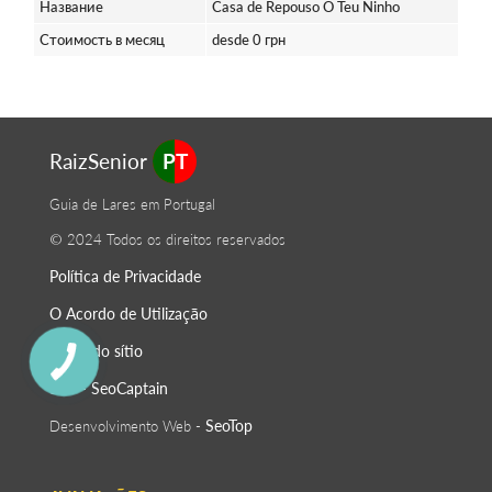
Название
Casa de Repouso O Teu Ninho
Стоимость в месяц
desde 0 грн
RaizSenior
PT
Guia de Lares em Portugal
© 2024 Todos os direitos reservados
Política de Privacidade
O Acordo de Utilização
Mapa do sítio
SeoСaptain
SEO -
SeoTop
Desenvolvimento Web -