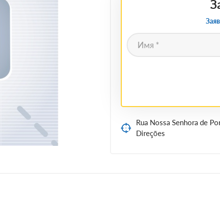
З
Заяв
Rua Nossa Senhora de Por
Direções