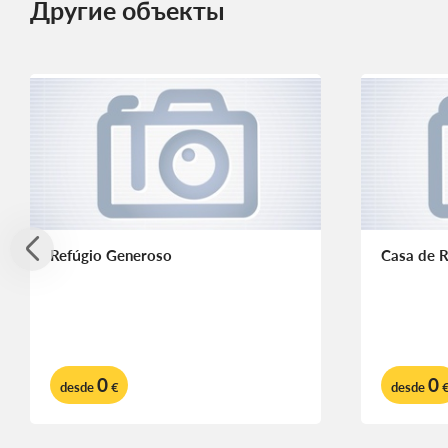
Другие объекты
Refúgio Generoso
Casa de 
0
0
desde
€
desde