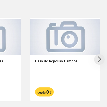
as
Casa de Repouso Campos
0
desde
€