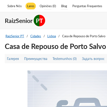
Sobre Nós
Lares
Opiniões (0)
Blog
Perguntas Frequentes
RaizSenior
PT
RaizSenior PT
/
Cidades
/
Lisboa
/
Casa de Repouso de Porto Salvo
Casa de Repouso de Porto Salvo
Галерея
Преимущества
Testemunhos (0)
Задать вопрос