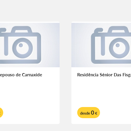
Repouso de Carnaxide
Residência Sénior Das Fisg
0
€
desde
€