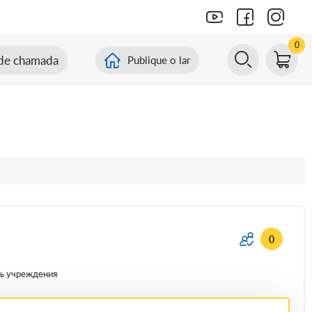
0
de chamada
Publique o lar
0
ь учреждения