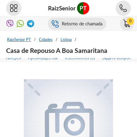
RaizSenior
PT
0
Retorno de chamada
RaizSenior PT
/
Cidades
/
Lisboa
/
Casa de Repouso A Boa Samaritana
Галерея
Преимущества
Testemunhos (0)
Задать вопрос